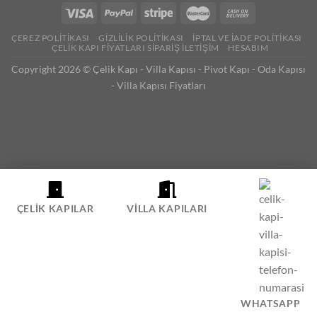
ÇEREZ POLITIKASI
GIZLILIK POLITIKASI
İPTAL VE İADE POLITIKASI
ÇELIK KAPI FIYATLARI SIPARIŞ İLETIŞIM
HESABIM
Copyright 2026 ©
Çelik Kapı
-
Villa Kapısı
-
Pivot Kapı
-
Oda Kapısı
-
Villa Kapısı Fiyatları
ÇELIK KAPILAR
VILLA KAPILARI
WHATSAPP