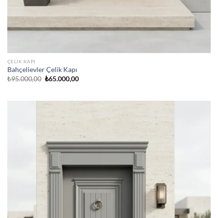
ÇELIK KAPI
Bahçelievler Çelik Kapı
Orijinal
Şu
₺
95.000,00
₺
65.000,00
fiyat:
andaki
₺95.000,00.
fiyat:
₺65.000,00.