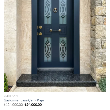
ÇELIK KAPI
Gaziosmanpaşa Çelik Kapı
Orijinal
Şu
₺
124.000,00
₺
94.000,00
fiyat:
andaki