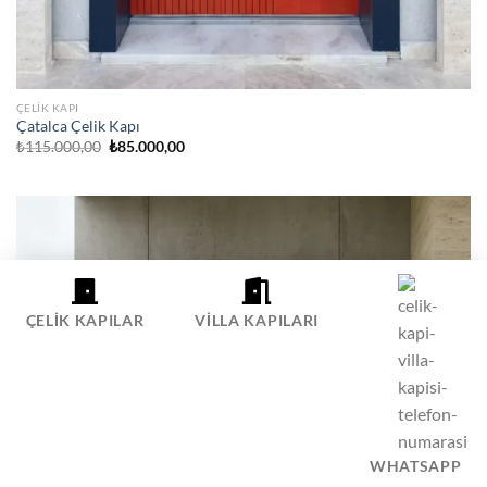
ÇELIK KAPI
Çatalca Çelik Kapı
Orijinal
Şu
₺
115.000,00
₺
85.000,00
fiyat:
andaki
₺115.000,00.
fiyat:
₺85.000,00.
ÇELIK KAPILAR
VILLA KAPILARI
WHATSAPP