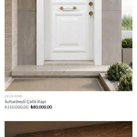
ÇELIK KAPI
Sultanbeyli Çelik Kapı
Orijinal
Şu
₺
110.000,00
₺
80.000,00
fiyat:
andaki
₺110.000,00.
fiyat:
₺80.000,00.