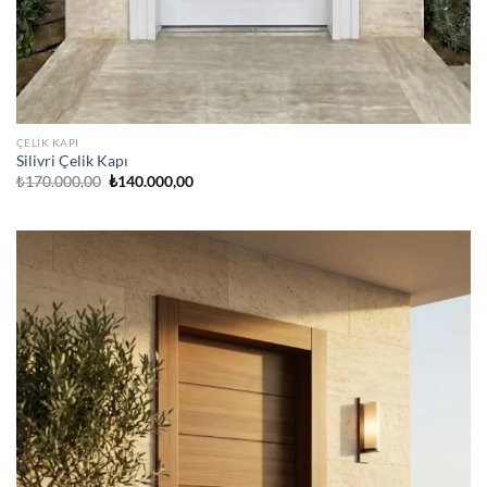
ÇELIK KAPI
Silivri Çelik Kapı
Orijinal
Şu
₺
170.000,00
₺
140.000,00
fiyat:
andaki
₺170.000,00.
fiyat:
₺140.000,00.