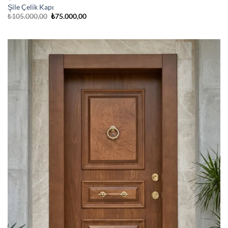
Şile Çelik Kapı
Orijinal
Şu
₺
105.000,00
₺
75.000,00
fiyat:
andaki
₺105.000,00.
fiyat:
₺75.000,00.