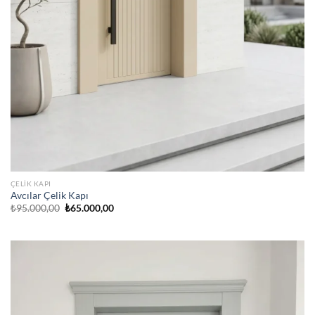
ÇELIK KAPI
Avcılar Çelik Kapı
Orijinal
Şu
₺
95.000,00
₺
65.000,00
fiyat:
andaki
₺95.000,00.
fiyat:
₺65.000,00.