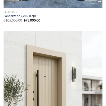
ÇELIK KAPI
Sancaktepe Çelik Kapı
Orijinal
Şu
₺
105.000,00
₺
75.000,00
fiyat:
andaki
₺105.000,00.
fiyat:
₺75.000,00.