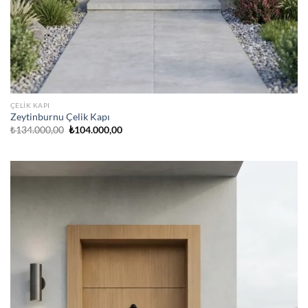
ÇELIK KAPI
Zeytinburnu Çelik Kapı
Orijinal
Şu
₺
134.000,00
₺
104.000,00
fiyat:
andaki
₺134.000,00.
fiyat:
₺104.000,00.