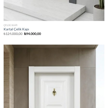
ÇELIK KAPI
Kartal Çelik Kapı
Orijinal
Şu
₺
124.000,00
₺
94.000,00
fiyat:
andaki
₺124.000,00.
fiyat:
₺94.000,00.