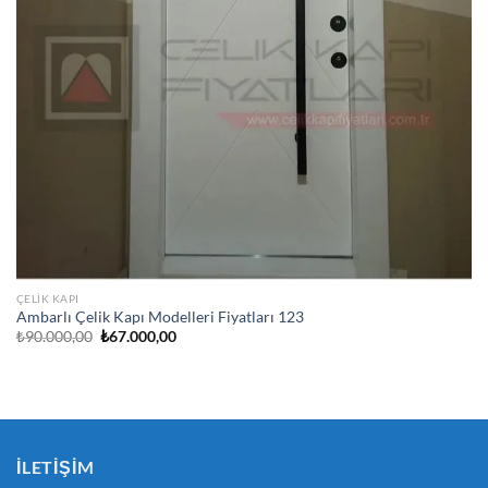
ÇELIK KAPI
Ambarlı Çelik Kapı Modelleri Fiyatları 123
Orijinal
Şu
₺
90.000,00
₺
67.000,00
fiyat:
andaki
₺90.000,00.
fiyat:
₺67.000,00.
İLETIŞIM