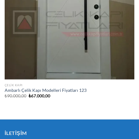
ÇELIK KAPI
Ambarlı Çelik Kapı Modelleri Fiyatları 123
Orijinal
Şu
₺
90.000,00
₺
67.000,00
fiyat:
andaki
₺90.000,00.
fiyat:
₺67.000,00.
İLETIŞIM