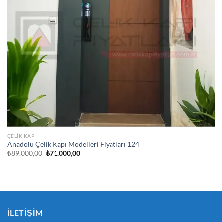
ÇELIK KAPI
Anadolu Çelik Kapı Modelleri Fiyatları 124
Orijinal
Şu
₺
89.000,00
₺
71.000,00
fiyat:
andaki
₺89.000,00.
fiyat:
₺71.000,00.
İLETIŞIM