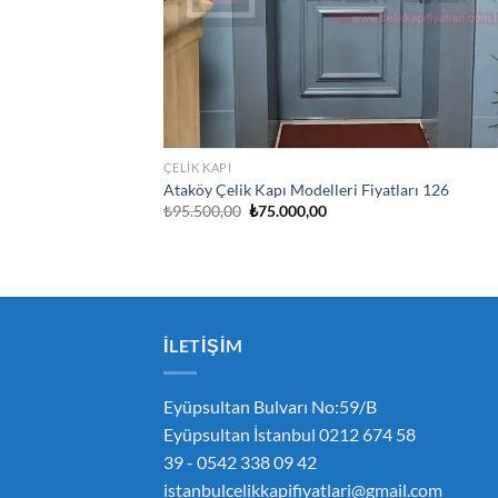
ÇELIK KAPI
Ataköy Çelik Kapı Modelleri Fiyatları 126
Orijinal
Şu
₺
95.500,00
₺
75.000,00
fiyat:
andaki
₺95.500,00.
fiyat:
₺75.000,00.
İLETIŞIM
Eyüpsultan Bulvarı No:59/B
Eyüpsultan İstanbul 0212 674 58
39 - 0542 338 09 42
istanbulcelikkapifiyatlari@gmail.com