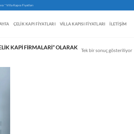
-
ısı
Villa Kapısı Fiyatları
AYFA
ÇELIK KAPI FIYATLARI
VILLA KAPISI FIYATLARI
İLETIŞIM
LIK KAPI FIRMALARI” OLARAK
Tek bir sonuç gösteriliyor