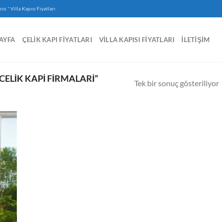
-
ısı
Villa Kapısı Fiyatları
AYFA
ÇELIK KAPI FIYATLARI
VILLA KAPISI FIYATLARI
İLETIŞIM
CELIK KAPI FIRMALARI”
Tek bir sonuç gösteriliyor