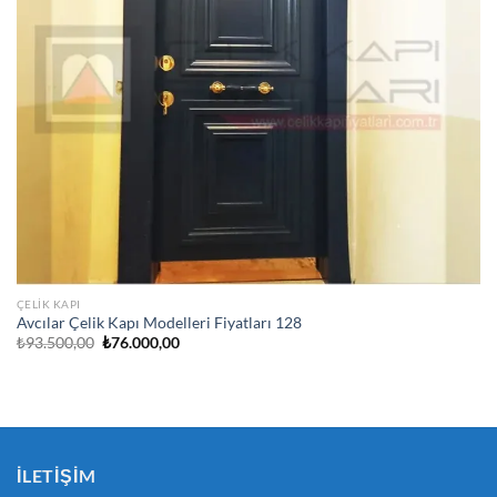
ÇELIK KAPI
Avcılar Çelik Kapı Modelleri Fiyatları 128
Orijinal
Şu
₺
93.500,00
₺
76.000,00
fiyat:
andaki
₺93.500,00.
fiyat:
₺76.000,00.
İLETIŞIM