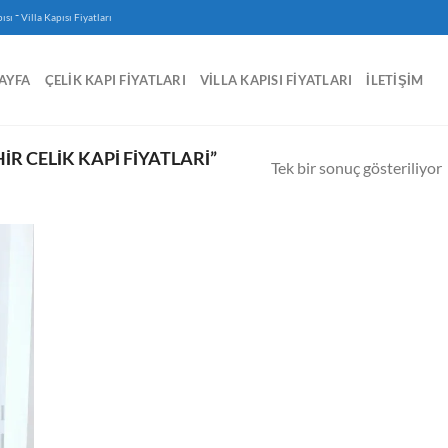
-
ısı
Villa Kapısı Fiyatları
AYFA
ÇELIK KAPI FIYATLARI
VILLA KAPISI FIYATLARI
İLETIŞIM
R CELIK KAPI FIYATLARI”
Tek bir sonuç gösteriliyor