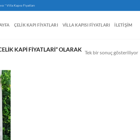
-
ısı
Villa Kapısı Fiyatları
AYFA
ÇELIK KAPI FIYATLARI
VILLA KAPISI FIYATLARI
İLETIŞIM
ELIK KAPI FIYATLARI” OLARAK
Tek bir sonuç gösteriliyor