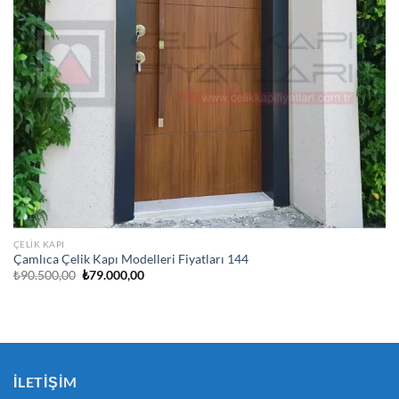
ÇELIK KAPI
Çamlıca Çelik Kapı Modelleri Fiyatları 144
Orijinal
Şu
₺
90.500,00
₺
79.000,00
fiyat:
andaki
₺90.500,00.
fiyat:
₺79.000,00.
İLETIŞIM