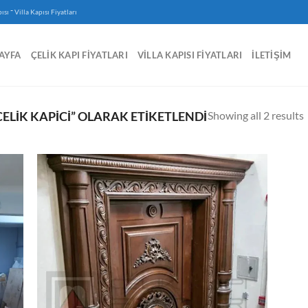
-
ısı
Villa Kapısı Fiyatları
AYFA
ÇELIK KAPI FIYATLARI
VILLA KAPISI FIYATLARI
İLETIŞIM
Showing all 2 results
ELIK KAPICI” OLARAK ETIKETLENDI