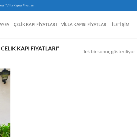
-
ısı
Villa Kapısı Fiyatları
AYFA
ÇELIK KAPI FIYATLARI
VILLA KAPISI FIYATLARI
İLETIŞIM
ELIK KAPI FIYATLARI”
Tek bir sonuç gösteriliyor