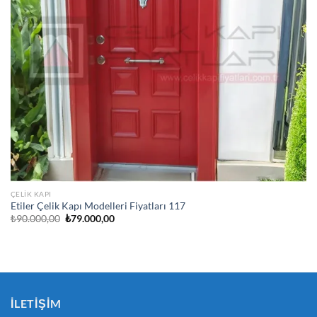
ÇELIK KAPI
Etiler Çelik Kapı Modelleri Fiyatları 117
Orijinal
Şu
₺
90.000,00
₺
79.000,00
fiyat:
andaki
₺90.000,00.
fiyat:
₺79.000,00.
İLETIŞIM