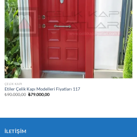
ÇELIK KAPI
Etiler Çelik Kapı Modelleri Fiyatları 117
Orijinal
Şu
₺
90.000,00
₺
79.000,00
fiyat:
andaki
₺90.000,00.
fiyat:
₺79.000,00.
İLETIŞIM