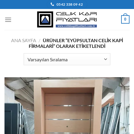
İçeriğe
0542 338 09 42
atla
0
ANA SAYFA
/
ÜRÜNLER “EYÜPSULTAN CELIK KAPI
FIRMALARI” OLARAK ETIKETLENDI