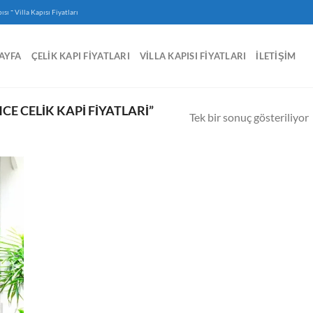
-
ısı
Villa Kapısı Fiyatları
AYFA
ÇELIK KAPI FIYATLARI
VILLA KAPISI FIYATLARI
İLETIŞIM
E CELIK KAPI FIYATLARI”
Tek bir sonuç gösteriliyor