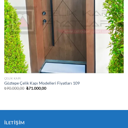
ÇELIK KAPI
Göztepe Çelik Kapı Modelleri Fiyatları 109
Orijinal
Şu
₺
90.000,00
₺
71.000,00
fiyat:
andaki
₺90.000,00.
fiyat:
₺71.000,00.
İLETIŞIM