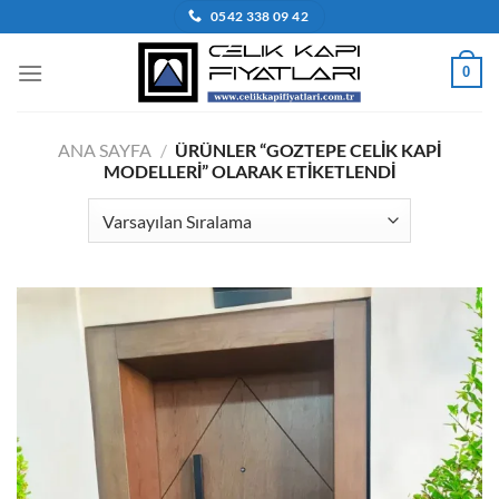
İçeriğe
0542 338 09 42
atla
0
ANA SAYFA
/
ÜRÜNLER “GOZTEPE CELIK KAPI
MODELLERI” OLARAK ETIKETLENDI