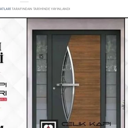
YATLARI
TARAFINDAN
TARIHINDE YAYINLANDI