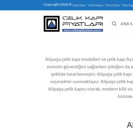
İçeriğe
Copyright 2026 ©
-
-
-
Çelik Kapı
Villa Kapısı
Pivot Kapı
Oda Kap
atla
ANA S
Alipaşa çelik kapı modelleri ve çelik kapı fiy
evinizin güvenliğini sağlarken şıklığını da 
şekilde tasarlanmıştır. Alipaşa çelik kapı
seçenekler sunmaktayız. Alipaşa çelik kapı 
Alipaşa çelik kapıcı olarak, modern kilit sis
bizimle
A