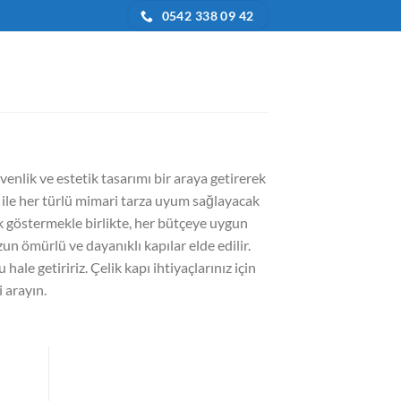
0542 338 09 42
üvenlik ve estetik tasarımı bir araya getirerek
ri ile her türlü mimari tarza uyum sağlayacak
lik göstermekle birlikte, her bütçeye uygun
zun ömürlü ve dayanıklı kapılar elde edilir.
hale getiririz. Çelik kapı ihtiyaçlarınız için
 arayın.