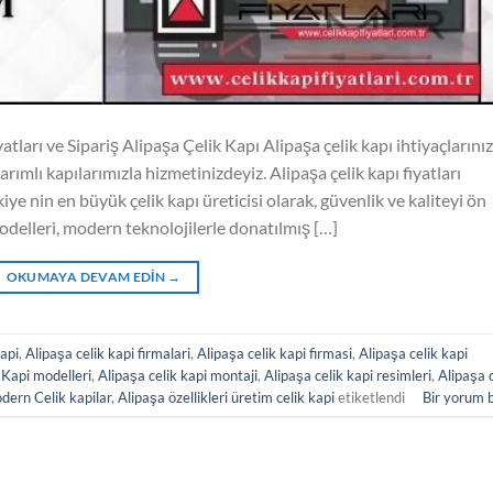
tları ve Sipariş Alipaşa Çelik Kapı Alipaşa çelik kapı ihtiyaçlarınız
arımlı kapılarımızla hizmetinizdeyiz. Alipaşa çelik kapı fiyatları
kiye nin en büyük çelik kapı üreticisi olarak, güvenlik ve kaliteyi ön
odelleri, modern teknolojilerle donatılmış […]
OKUMAYA DEVAM EDIN
→
Kapi
,
Alipaşa celik kapi firmalari
,
Alipaşa celik kapi firmasi
,
Alipaşa celik kapi
 Kapi modelleri
,
Alipaşa celik kapi montaji
,
Alipaşa celik kapi resimleri
,
Alipaşa c
dern Celik kapilar
,
Alipaşa özellikleri üretim celik kapi
etiketlendi
Bir yorum 