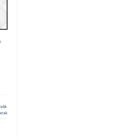
ı
elik
bırak