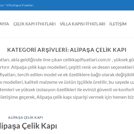
-
ısı
Villa Kapısı Fiyatları
AYFA
ÇELIK KAPI FIYATLARI
VILLA KAPISI FIYATLARI
İLETIŞIM
KATEGORI ARŞIVLERI:
ALIPAŞA ÇELIK KAPI
atları, akla geldiğinde öne çıkan celikkapifiyatlari.com.tr , yüksek g
artırır. Alipaşa çelik kapı modelleri, çeşitli renk ve desen seçenekle
 fiyatları, tercih edilen model ve ek özelliklere bağlı olarak değişik
modelleri, kaliteli malzeme ve üstün işçilikle üretilir, bu sayede u
temleri ve yüksek izolasyon özellikleri ile evinizi güvenli ve konforlu 
 iletişime geçerek, Alipaşa çelik kapı siparişi vermek için hemen bizi
ALIPAŞA ÇELIK KAPI
lipaşa Çelik Kapı