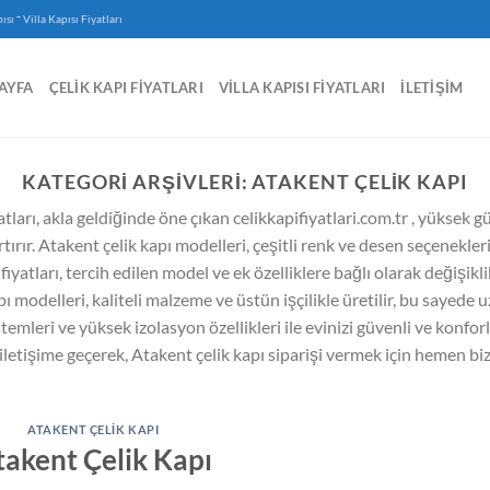
-
ısı
Villa Kapısı Fiyatları
AYFA
ÇELIK KAPI FIYATLARI
VILLA KAPISI FIYATLARI
İLETIŞIM
KATEGORI ARŞIVLERI:
ATAKENT ÇELIK KAPI
atları, akla geldiğinde öne çıkan celikkapifiyatlari.com.tr , yüksek g
artırır. Atakent çelik kapı modelleri, çeşitli renk ve desen seçenekle
 fiyatları, tercih edilen model ve ek özelliklere bağlı olarak değişik
modelleri, kaliteli malzeme ve üstün işçilikle üretilir, bu sayede u
temleri ve yüksek izolasyon özellikleri ile evinizi güvenli ve konforlu 
iletişime geçerek, Atakent çelik kapı siparişi vermek için hemen biz
ATAKENT ÇELIK KAPI
takent Çelik Kapı