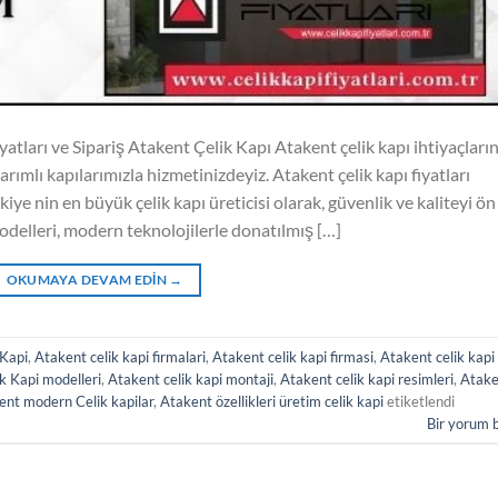
atları ve Sipariş Atakent Çelik Kapı Atakent çelik kapı ihtiyaçların
arımlı kapılarımızla hizmetinizdeyiz. Atakent çelik kapı fiyatları
kiye nin en büyük çelik kapı üreticisi olarak, güvenlik ve kaliteyi ön
odelleri, modern teknolojilerle donatılmış […]
OKUMAYA DEVAM EDIN
→
 Kapi
,
Atakent celik kapi firmalari
,
Atakent celik kapi firmasi
,
Atakent celik kapi
k Kapi modelleri
,
Atakent celik kapi montaji
,
Atakent celik kapi resimleri
,
Atake
ent modern Celik kapilar
,
Atakent özellikleri üretim celik kapi
etiketlendi
Bir yorum 