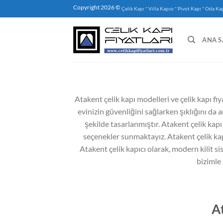
İçeriğe
Copyright 2026 ©
-
-
-
Çelik Kapı
Villa Kapısı
Pivot Kapı
Oda Kap
atla
ANA S
Atakent çelik kapı modelleri ve çelik kapı fiy
evinizin güvenliğini sağlarken şıklığını da 
şekilde tasarlanmıştır. Atakent çelik kapı
seçenekler sunmaktayız. Atakent çelik kapı 
Atakent çelik kapıcı olarak, modern kilit sis
bizimle 
A