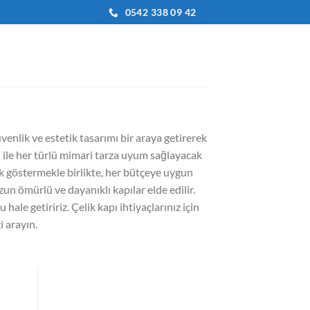
0542 338 09 42
üvenlik ve estetik tasarımı bir araya getirerek
ri ile her türlü mimari tarza uyum sağlayacak
lik göstermekle birlikte, her bütçeye uygun
zun ömürlü ve dayanıklı kapılar elde edilir.
hale getiririz. Çelik kapı ihtiyaçlarınız için
i arayın.