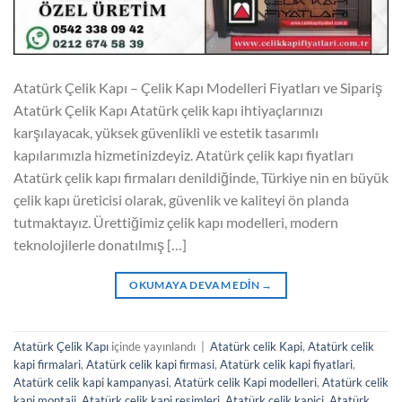
Atatürk Çelik Kapı – Çelik Kapı Modelleri Fiyatları ve Sipariş
Atatürk Çelik Kapı Atatürk çelik kapı ihtiyaçlarınızı
karşılayacak, yüksek güvenlikli ve estetik tasarımlı
kapılarımızla hizmetinizdeyiz. Atatürk çelik kapı fiyatları
Atatürk çelik kapı firmaları denildiğinde, Türkiye nin en büyük
çelik kapı üreticisi olarak, güvenlik ve kaliteyi ön planda
tutmaktayız. Ürettiğimiz çelik kapı modelleri, modern
teknolojilerle donatılmış […]
OKUMAYA DEVAM EDIN
→
Atatürk Çelik Kapı
içinde yayınlandı
|
Atatürk celik Kapi
,
Atatürk celik
kapi firmalari
,
Atatürk celik kapi firmasi
,
Atatürk celik kapi fiyatlari
,
Atatürk celik kapi kampanyasi
,
Atatürk celik Kapi modelleri
,
Atatürk celik
kapi montaji
,
Atatürk celik kapi resimleri
,
Atatürk celik kapici
,
Atatürk