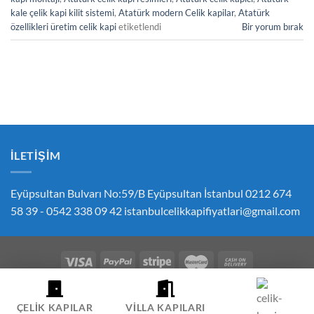
kale çelik kapi kilit sistemi
,
Atatürk modern Celik kapilar
,
Atatürk
özellikleri üretim celik kapi
etiketlendi
Bir yorum bırak
İLETIŞIM
Eyüpsultan Bulvarı No:59/B Eyüpsultan İstanbul 0212 674
58 39 - 0542 338 09 42
istanbulcelikkapifiyatlari@gmail.com
ÇEREZ POLITIKASI
GIZLILIK POLITIKASI
İPTAL VE İADE POLITIKASI
ÇELIK KAPI FIYATLARI SIPARIŞ İLETIŞIM
HESABIM
ÇELIK KAPILAR
VILLA KAPILARI