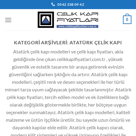
İçeriğe
0542 338 09 42
atla
0
KATEGORI ARŞIVLERI:
ATATÜRK ÇELIK KAPI
Atatürk çelik kapı modelleri ve çelik kapı fiyatları, akla
geldiğinde öne çıkan celikkapifiyatlari.com.tr , yüksek
güvenlik ve estetik tasarımı bir araya getirerek evinizin
güvenliğini sağlarken şıklığını da artırır. Atatürk çelik kapı
modelleri, çeşitli renk ve desen seçenekleri ile her türlü
mimari tarza uyum sağlayacak şekilde tasarlanmıştır. Atatürk
çelik kapı fiyatları, tercih edilen model ve ek özelliklere bağlı
olarak değişiklik göstermekle birlikte, her bütçeye uygun
seçenekler sunmaktayız. Atatürk çelik kapı modelleri, kaliteli
malzeme ve üstün işçilikle üretilir, bu sayede uzun ömürlü ve
dayanıklı kapılar elde edilir. Atatürk çelik kapıcı olarak,
modern kilit sistemleri ve yüksek izolasyon özellikleri ile