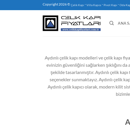
İçeriğe
Copyright 2026 ©
-
-
-
Çelik Kapı
Villa Kapısı
Pivot Kapı
Oda Kap
atla
ANA S
Aydınlı çelik kapı modelleri ve çelik kapı fiy
evinizin güvenliğini sağlarken şıklığını da 
şekilde tasarlanmıştır. Aydınlı çelik kapı
seçenekler sunmaktayız. Aydınlı çelik kapı
Aydınlı çelik kapıcı olarak, modern kilit sis
bizimle
A