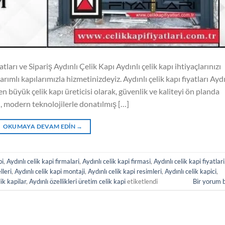
ları ve Sipariş Aydınlı Çelik Kapı Aydınlı çelik kapı ihtiyaçlarınızı
rımlı kapılarımızla hizmetinizdeyiz. Aydınlı çelik kapı fiyatları Aydı
 en büyük çelik kapı üreticisi olarak, güvenlik ve kaliteyi ön planda
i, modern teknolojilerle donatılmış […]
OKUMAYA DEVAM EDIN
→
pi
,
Aydınlı celik kapi firmalari
,
Aydınlı celik kapi firmasi
,
Aydınlı celik kapi fiyatlari
lleri
,
Aydınlı celik kapi montaji
,
Aydınlı celik kapi resimleri
,
Aydınlı celik kapici
,
ik kapilar
,
Aydınlı özellikleri üretim celik kapi
etiketlendi
Bir yorum 