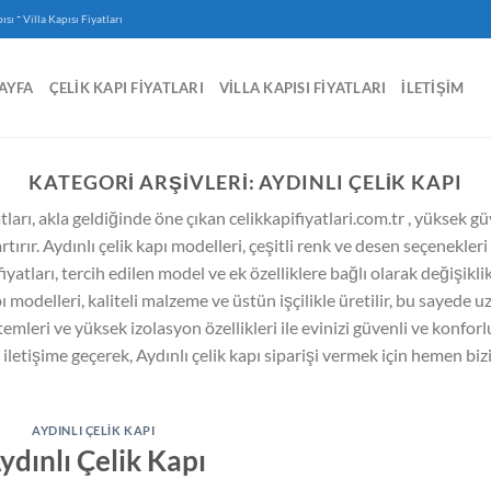
-
ısı
Villa Kapısı Fiyatları
AYFA
ÇELIK KAPI FIYATLARI
VILLA KAPISI FIYATLARI
İLETIŞIM
KATEGORI ARŞIVLERI:
AYDINLI ÇELIK KAPI
atları, akla geldiğinde öne çıkan celikkapifiyatlari.com.tr , yüksek g
artırır. Aydınlı çelik kapı modelleri, çeşitli renk ve desen seçenekle
 fiyatları, tercih edilen model ve ek özelliklere bağlı olarak değişik
 modelleri, kaliteli malzeme ve üstün işçilikle üretilir, bu sayede uz
temleri ve yüksek izolasyon özellikleri ile evinizi güvenli ve konforlu 
 iletişime geçerek, Aydınlı çelik kapı siparişi vermek için hemen bizi
AYDINLI ÇELIK KAPI
ydınlı Çelik Kapı