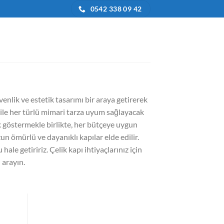
0542 338 09 42
üvenlik ve estetik tasarımı bir araya getirerek
ri ile her türlü mimari tarza uyum sağlayacak
lik göstermekle birlikte, her bütçeye uygun
un ömürlü ve dayanıklı kapılar elde edilir.
hale getiririz. Çelik kapı ihtiyaçlarınız için
 arayın.