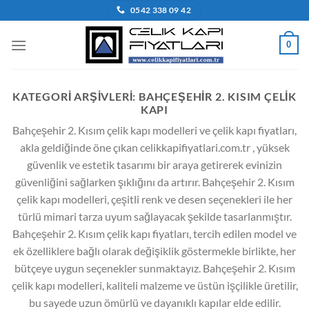
İçeriğe
0542 338 09 42
atla
0
KATEGORI ARŞIVLERI:
BAHÇEŞEHIR 2. KISIM ÇELIK
KAPI
Bahçeşehir 2. Kısım çelik kapı modelleri ve çelik kapı fiyatları,
akla geldiğinde öne çıkan celikkapifiyatlari.com.tr , yüksek
güvenlik ve estetik tasarımı bir araya getirerek evinizin
güvenliğini sağlarken şıklığını da artırır. Bahçeşehir 2. Kısım
çelik kapı modelleri, çeşitli renk ve desen seçenekleri ile her
türlü mimari tarza uyum sağlayacak şekilde tasarlanmıştır.
Bahçeşehir 2. Kısım çelik kapı fiyatları, tercih edilen model ve
ek özelliklere bağlı olarak değişiklik göstermekle birlikte, her
bütçeye uygun seçenekler sunmaktayız. Bahçeşehir 2. Kısım
çelik kapı modelleri, kaliteli malzeme ve üstün işçilikle üretilir,
bu sayede uzun ömürlü ve dayanıklı kapılar elde edilir.