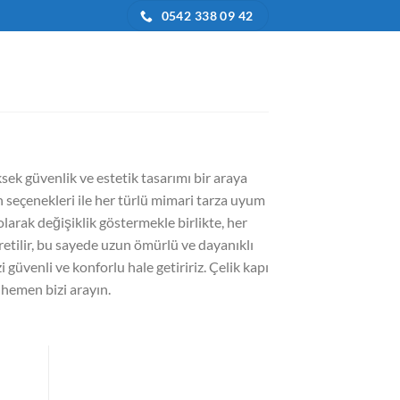
0542 338 09 42
üksek güvenlik ve estetik tasarımı bir araya
sen seçenekleri ile her türlü mimari tarza uyum
 olarak değişiklik göstermekle birlikte, her
retilir, bu sayede uzun ömürlü ve dayanıklı
zi güvenli ve konforlu hale getiririz. Çelik kapı
n hemen bizi arayın.