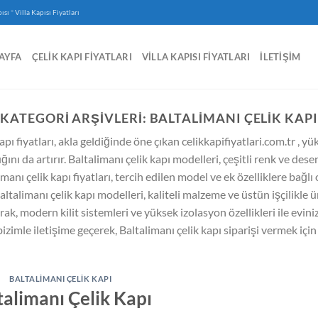
-
ısı
Villa Kapısı Fiyatları
AYFA
ÇELIK KAPI FIYATLARI
VILLA KAPISI FIYATLARI
İLETIŞIM
KATEGORI ARŞIVLERI:
BALTALIMANI ÇELIK KAPI
apı fiyatları, akla geldiğinde öne çıkan celikkapifiyatlari.com.tr , y
ğını da artırır. Baltalimanı çelik kapı modelleri, çeşitli renk ve de
anı çelik kapı fiyatları, tercih edilen model ve ek özelliklere bağlı
alimanı çelik kapı modelleri, kaliteli malzeme ve üstün işçilikle ü
arak, modern kilit sistemleri ve yüksek izolasyon özellikleri ile evini
 bizimle iletişime geçerek, Baltalimanı çelik kapı siparişi vermek içi
BALTALIMANI ÇELIK KAPI
talimanı Çelik Kapı