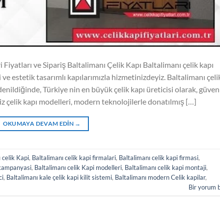
 Fiyatları ve Sipariş Baltalimanı Çelik Kapı Baltalimanı çelik kapı
i ve estetik tasarımlı kapılarımızla hizmetinizdeyiz. Baltalimanı çeli
 denildiğinde, Türkiye nin en büyük çelik kapı üreticisi olarak, güven
z çelik kapı modelleri, modern teknolojilerle donatılmış […]
OKUMAYA DEVAM EDIN
→
 celik Kapi
,
Baltalimanı celik kapi firmalari
,
Baltalimanı celik kapi firmasi
,
 kampanyasi
,
Baltalimanı celik Kapi modelleri
,
Baltalimanı celik kapi montaji
,
ci
,
Baltalimanı kale çelik kapi kilit sistemi
,
Baltalimanı modern Celik kapilar
,
Bir yorum 