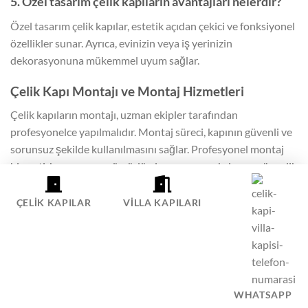
5. Özel tasarım çelik kapıların avantajları nelerdir?
Özel tasarım çelik kapılar, estetik açıdan çekici ve fonksiyonel
özellikler sunar. Ayrıca, evinizin veya iş yerinizin
dekorasyonuna mükemmel uyum sağlar.
Çelik Kapı Montajı ve Montaj Hizmetleri
Çelik kapıların montajı, uzman ekipler tarafından
profesyonelce yapılmalıdır. Montaj süreci, kapının güvenli ve
sorunsuz şekilde kullanılmasını sağlar. Profesyonel montaj
hizmeti, kapının uzun ömürlü olmasını ve maksimum güvenlik
sağlamasını garanti eder. Kapının doğru şekilde monte
edilmesi, hırsızlığa karşı etkin koruma sağlar.
ÇELIK KAPILAR
VILLA KAPILARI
celikkapifiyatlari.com.tr olarak, İstanbul içi tüm çelik kapı
siparişlerinde ücretsiz montaj hizmeti sunuyoruz. Uzman
ekibimiz, kapınızın ölçüsünü alarak en uygun montajı
gerçekleştirir. Ayrıca, montaj sonrası bakım ve onarım
WHATSAPP
hizmetleri ile de kapınızın sorunsuz kullanılmasını sağlıyoruz.