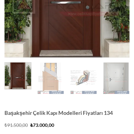
Başakşehir Çelik Kapı Modelleri Fiyatları 134
Orijinal
Şu
₺
91.500,00
₺
73.000,00
fiyat:
andaki