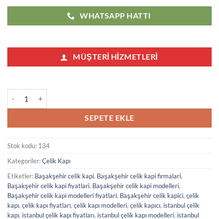
WHATSAPP HATTI
MÜŞTERI HIZMETLERI
Başakşehir Çelik Kapı Modelleri Fiyatları 134 adet
SEPETE EKLE
Stok kodu:
134
Kategoriler:
Çelik Kapı
Etiketler:
Başakşehir celik kapi
,
Başakşehir celik kapi firmalari
,
Başakşehir celik kapi fiyatlari
,
Başakşehir celik kapi modelleri
,
Başakşehir celik kapi modelleri fiyatlari
,
Başakşehir celik kapici
,
çelik
kapı
,
çelik kapı fiyatları
,
çelik kapı modelleri
,
çelik kapıcı
,
istanbul çelik
kapı
,
istanbul çelik kapı fiyatları
,
istanbul çelik kapı modelleri
,
istanbul