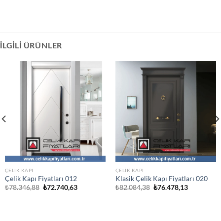
İLGILI ÜRÜNLER
ÇELIK KAPI
ÇELIK KAPI
Çelik Kapı Fiyatları 012
Klasik Çelik Kapı Fiyatları 020
Orijinal
Şu
Orijinal
Şu
₺
78.346,88
₺
72.740,63
₺
82.084,38
₺
76.478,13
fiyat:
andaki
fiyat:
andaki
₺78.346,88.
fiyat:
₺82.084,38.
fiyat:
.
₺72.740,63.
₺76.478,13