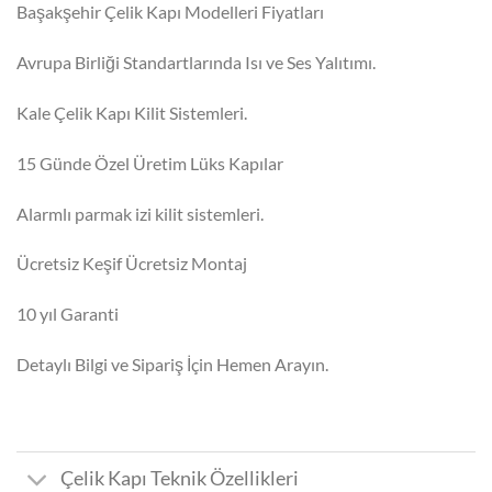
₺91.500,00.
fiyat:
Başakşehir Çelik Kapı Modelleri Fiyatları
₺73.000,00.
Avrupa Birliği Standartlarında Isı ve Ses Yalıtımı.
Kale Çelik Kapı Kilit Sistemleri.
15 Günde Özel Üretim Lüks Kapılar
Alarmlı parmak izi kilit sistemleri.
Ücretsiz Keşif Ücretsiz Montaj
10 yıl Garanti
Detaylı Bilgi ve Sipariş İçin Hemen Arayın.
Çelik Kapı Teknik Özellikleri