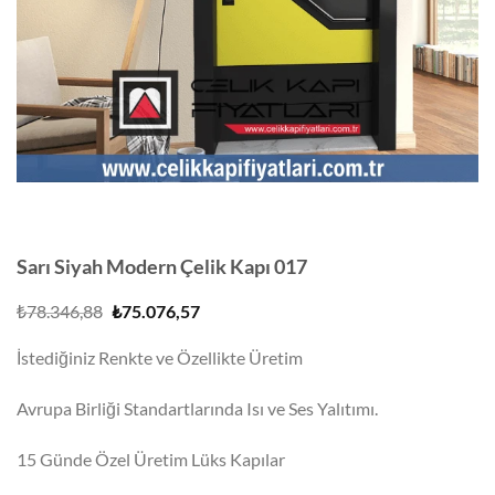
Sarı Siyah Modern Çelik Kapı 017
Orijinal
Şu
₺
78.346,88
₺
75.076,57
fiyat:
andaki
₺78.346,88.
fiyat:
İstediğiniz Renkte ve Özellikte Üretim
₺75.076,57.
Avrupa Birliği Standartlarında Isı ve Ses Yalıtımı.
15 Günde Özel Üretim Lüks Kapılar