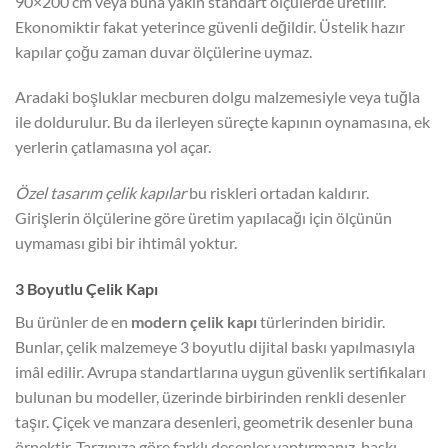
90×200 cm veya buna yakın standart ölçülerde üretilir.
Ekonomiktir fakat yeterince güvenli değildir. Üstelik hazır
kapılar çoğu zaman duvar ölçülerine uymaz.
Aradaki boşluklar mecburen dolgu malzemesiyle veya tuğla
ile doldurulur. Bu da ilerleyen süreçte kapının oynamasına, ek
yerlerin çatlamasına yol açar.
Özel tasarım çelik kapılar
bu riskleri ortadan kaldırır.
Girişlerin ölçülerine göre üretim yapılacağı için ölçünün
uymaması gibi bir ihtimâl yoktur.
3 Boyutlu Çelik Kapı
Bu ürünler de en
modern çelik kapı
türlerinden biridir.
Bunlar, çelik malzemeye 3 boyutlu dijital baskı yapılmasıyla
imâl edilir. Avrupa standartlarına uygun güvenlik sertifikaları
bulunan bu modeller, üzerinde birbirinden renkli desenler
taşır. Çiçek ve manzara desenleri, geometrik desenler buna
örnektir. Tarzınıza göre farklı desenler yaptırmanız, baskı