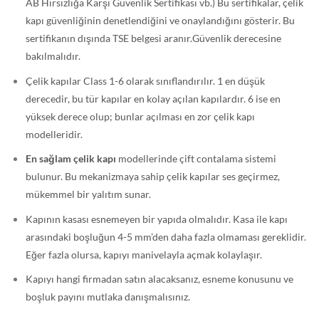
AB Hırsızlığa Karşı Güvenlik Sertifikası vb.) Bu sertifikalar, çelik
kapı güvenliğinin denetlendiğini ve onaylandığını gösterir. Bu
sertifikanın dışında TSE belgesi aranır.Güvenlik derecesine
bakılmalıdır.
Çelik kapılar Class 1-6 olarak sınıflandırılır. 1 en düşük
derecedir, bu tür kapılar en kolay açılan kapılardır. 6 ise en
yüksek derece olup; bunlar açılması en zor çelik kapı
modelleridir.
En sağlam çelik kapı
modellerinde çift contalama sistemi
bulunur. Bu mekanizmaya sahip çelik kapılar ses geçirmez,
mükemmel bir yalıtım sunar.
Kapının kasası esnemeyen bir yapıda olmalıdır. Kasa ile kapı
arasındaki boşluğun 4-5 mm’den daha fazla olmaması gereklidir.
Eğer fazla olursa, kapıyı manivelayla açmak kolaylaşır.
Kapıyı hangi firmadan satın alacaksanız, esneme konusunu ve
boşluk payını mutlaka danışmalısınız.