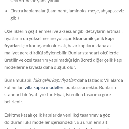
sektörüne de yansıyabilir.
Ekstra kaplamalar (Laminant, laminoks, meşe, ahşap, ceviz
gibi)
Özelliklerin çeşitlenmesi ve aksesuar gibi detayların artması,
fiyatların da yükselmesine yol açar.
Ekonomik çelik kapı
fiyatları
için konuşacak olursak, hazır kapıların daha az
maliyet gerektirdiği söylenebilir. Bunlar standart ölçülerde
üretilir ve özel tasarım yapılmadığı için ücreti diğer çelik kapı
modellerine kıyasla daha düşük olur.
Buna mukabil,
lüks çelik kapı fiyatları
daha fazladır. Villalarda
kullanılan
villa kapısı modelleri
bunlara örnektir. Bunların
standart bir fiyatı yoktur. Fiyat, istenilen tasarıma göre
belirlenir.
Eskitme kasalı çelik kapılar da yenilikçi tasarımıyla göz
dolduran lüks modeller içerisindedir. Bu ürünlerin alt