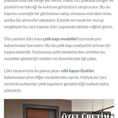
plakalarında tek renge yer verilir. Fakat üst plakada sünger ve
püskürtme tekniği ile eskitme görüntüsü oluşturulur. Bu da
kapının nostaljik bir görünüme sahip olmasını mümkün kılar,
antika bir atmosfer yakalanır. Estetik ve havalı bir duruş
sergileyen bu tarz kapılar, lüks yapılarda sıklıkla rağbet görür.
Öte yandan lüks kasa
çelik kapı modelleri
üzerinde pvc
kabartmalar barındırır. Bu da çelik kapı maliyetini artıran bir
başka etkendir. Paslanmaz çelik iskeletlerden üretilen bu
modeller gösterişli renkleri ve desenleriyle ilgi çeker.
Lüks tasarımıyla ön plana çıkan
villa kapısı fiyatları
bakımından yine diğer modellerden ayrılır. Hâliyle bu tarz
yerlerde kullanılan çelik kapıların gerektirdiği maliyet daha
yüksektir.