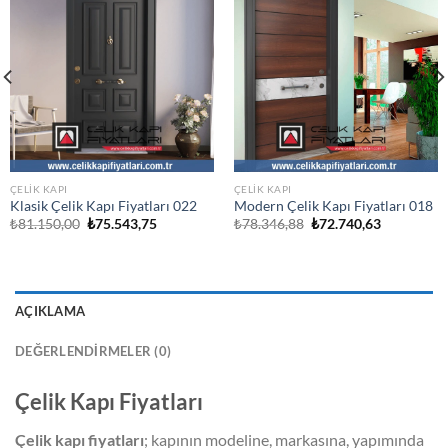
ÇELIK KAPI
ÇELIK KAPI
Klasik Çelik Kapı Fiyatları 022
Modern Çelik Kapı Fiyatları 018
Orijinal
Şu
Orijinal
Şu
₺
81.150,00
₺
75.543,75
₺
78.346,88
₺
72.740,63
fiyat:
andaki
fiyat:
andaki
₺81.150,00.
fiyat:
₺78.346,88.
fiyat:
.
₺75.543,75.
₺72.740,63
AÇIKLAMA
DEĞERLENDIRMELER (0)
Çelik Kapı Fiyatları
Çelik kapı fiyatları
; kapının modeline, markasına, yapımında