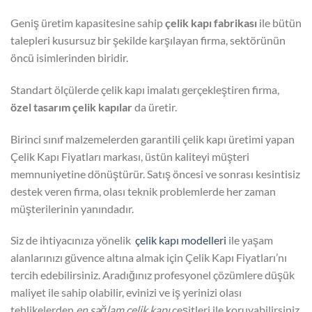
Geniş üretim kapasitesine sahip
çelik kapı fabrikası
ile bütün
talepleri kusursuz bir şekilde karşılayan firma, sektörünün
öncü isimlerinden biridir.
Standart ölçülerde çelik kapı imalatı gerçekleştiren firma,
özel tasarım çelik kapılar
da üretir.
Birinci sınıf malzemelerden garantili çelik kapı üretimi yapan
Çelik Kapı Fiyatları markası, üstün kaliteyi müşteri
memnuniyetine dönüştürür. Satış öncesi ve sonrası kesintisiz
destek veren firma, olası teknik problemlerde her zaman
müşterilerinin yanındadır.
Siz de ihtiyacınıza yönelik
çelik kapı modelleri
ile yaşam
alanlarınızı güvence altına almak için Çelik Kapı Fiyatları’nı
tercih edebilirsiniz. Aradığınız profesyonel çözümlere düşük
maliyet ile sahip olabilir, evinizi ve iş yerinizi olası
tehlikelerden
en sağlam çelik kapı
çeşitleri ile koruyabilirsiniz.