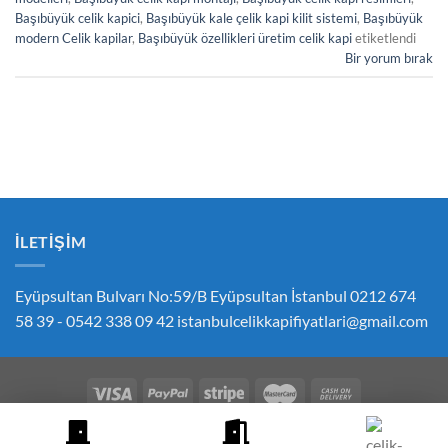
Başıbüyük celik kapici
,
Başıbüyük kale çelik kapi kilit sistemi
,
Başıbüyük
modern Celik kapilar
,
Başıbüyük özellikleri üretim celik kapi
etiketlendi
Bir yorum bırak
İLETIŞIM
Eyüpsultan Bulvarı No:59/B Eyüpsultan İstanbul 0212 674
58 39 - 0542 338 09 42
istanbulcelikkapifiyatlari@gmail.com
ÇEREZ POLITIKASI
GIZLILIK POLITIKASI
İPTAL VE İADE POLITIKASI
ÇELIK KAPI FIYATLARI SIPARIŞ İLETIŞIM
HESABIM