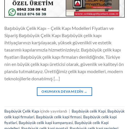
Başıbüyük Çelik Kapı – Çelik Kapı Modelleri Fiyatları ve
Sipariş Başıbüyük Çelik Kapı Başıbüyük çelik kapı
ihtiyaçlarınızı karşılayacak, yüksek güvenlikli ve estetik
tasarımlı kapılarımızla hizmetinizdeyiz. Başıbüyük çelik kapı
fiyatları Başıbüyük çelik kapı firmaları denildiğinde, Türkiye
nin en büyük çelik kapı üreticisi olarak, güvenlik ve kaliteyi ön
planda tutmaktayız. Ürettiğimiz çelik kapı modelleri, modern
teknolojilerle donatılmış […]
OKUMAYA DEVAM EDIN
→
Başıbüyük Çelik Kapı
içinde yayınlandı
|
Başıbüyük celik Kapi
,
Başıbüyük
celik kapi firmalari
,
Başıbüyük celik kapi firmasi
,
Başıbüyük celik kapi
fiyatlari
,
Başıbüyük celik kapi kampanyasi
,
Başıbüyük celik Kapi
modelleri
,
Başıbüyük celik kapi montaji
,
Başıbüyük celik kapi resimleri
,