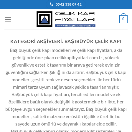
İçeriğe
0542 338 09 42
atla
0
KATEGORI ARŞIVLERI:
BAŞIBÜYÜK ÇELIK KAPI
Başıbüyük çelik kapı modelleri ve çelik kapı fiyatları, akla
geldiğinde öne çıkan celikkapifiyatlari.com.tr , yüksek
güvenlik ve estetik tasarımı bir araya getirerek evinizin
güvenliğini sağlarken şıklığını da artırır. Başıbüyük çelik kapı
modelleri, çeşitli renk ve desen seçenekleri ile her türlü
mimari tarza uyum sağlayacak şekilde tasarlanmıştır.
Başıbüyük çelik kapı fiyatları, tercih edilen model ve ek
özelliklere bağlı olarak değişiklik göstermekle birlikte, her
bütçeye uygun seçenekler sunmaktayız. Başıbüyük çelik kapı
modelleri, kaliteli malzeme ve üstün işçilikle üretilir, bu
sayede uzun ömürlü ve dayanıklı kapılar elde edilir.
Başıbüyük çelik kapıcı olarak, modern kilit sistemleri ve