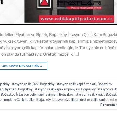
odelleri Fiyatları ve Sipariş Boğazköy İstasyon Çelik Kapı Boğazk
ak, yüksek güvenlikli ve estetik tasarımlı kapılarımızla hizmetinizdey
öy İstasyon çelik kapı firmaları denildiğinde, Türkiye nin en büyük
eyi ön planda tutmaktayız. Ürettiğimiz çelik […]
OKUMAYA DEVAM EDIN
→
azköy İstasyon celik Kapi
,
Boğazköy İstasyon celik kapi firmalari
,
Boğazköy
pi fiyatlari
,
Boğazköy İstasyon celik kapi kampanyasi
,
Boğazköy İstasyon celik
,
Boğazköy İstasyon celik kapi resimleri
,
Boğazköy İstasyon celik kapici
,
Boğazk
on modern Celik kapilar
,
Boğazköy İstasyon özellikleri üretim celik kapi
etiketle
Bir yorum 