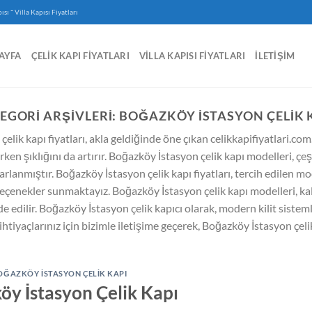
-
ısı
Villa Kapısı Fiyatları
AYFA
ÇELIK KAPI FIYATLARI
VILLA KAPISI FIYATLARI
İLETIŞIM
EGORI ARŞIVLERI:
BOĞAZKÖY İSTASYON ÇELIK 
elik kapı fiyatları, akla geldiğinde öne çıkan celikkapifiyatlari.com.
ken şıklığını da artırır. Boğazköy İstasyon çelik kapı modelleri, çeş
lanmıştır. Boğazköy İstasyon çelik kapı fiyatları, tercih edilen mode
çenekler sunmaktayız. Boğazköy İstasyon çelik kapı modelleri, kalit
 edilir. Boğazköy İstasyon çelik kapıcı olarak, modern kilit sistemler
 ihtiyaçlarınız için bizimle iletişime geçerek, Boğazköy İstasyon çel
OĞAZKÖY İSTASYON ÇELIK KAPI
y İstasyon Çelik Kapı