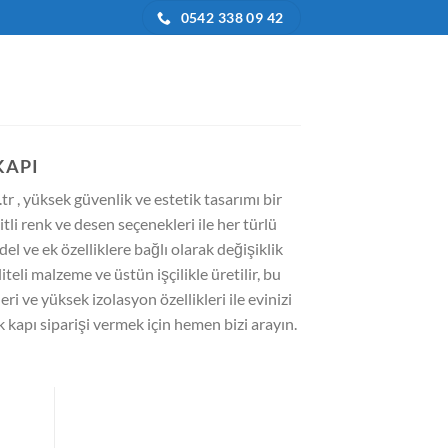
0542 338 09 42
KAPI
tr , yüksek güvenlik ve estetik tasarımı bir
itli renk ve desen seçenekleri ile her türlü
l ve ek özelliklere bağlı olarak değişiklik
eli malzeme ve üstün işçilikle üretilir, bu
i ve yüksek izolasyon özellikleri ile evinizi
ik kapı siparişi vermek için hemen bizi arayın.