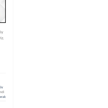
öy
iz.
öy
ndi
bırak