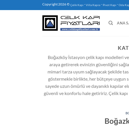
İçeriğe
Copyright 2026 ©
-
-
-
Çelik Kapı
Villa Kapısı
Pivot Kapı
Oda Kap
atla
ANA S
KAT
Boğazköy İstasyon çelik kapı modelleri ve ç
araya getirerek evinizin güvenliğini sağlar
mimari tarza uyum sağlayacak şekilde tasar
göstermekle birlikte, her bütçeye uygun se
sayede uzun ömürlü ve dayanıklı kapılar elde
güvenli ve konforlu hale getiririz. Çelik kapı
B
Boğazkö