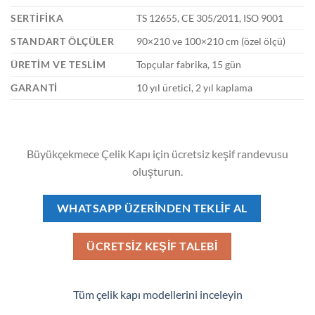
SERTIFIKA
TS 12655, CE 305/2011, ISO 9001
STANDART ÖLÇÜLER
90×210 ve 100×210 cm (özel ölçü)
ÜRETIM VE TESLIM
Topçular fabrika, 15 gün
GARANTI
10 yıl üretici, 2 yıl kaplama
Büyükçekmece Çelik Kapı için ücretsiz keşif randevusu
oluşturun.
WHATSAPP ÜZERINDEN TEKLIF AL
ÜCRETSIZ KEŞIF TALEBI
Tüm çelik kapı modellerini inceleyin