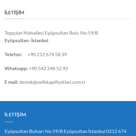
İLETIŞIM
Topçular Mahallesi Eyüpsultan Bulv. No:59/B
Eyüpsultan- İstanbul
Telefon:
+90 212 674 58 39
Whatsapp:
+90 542 248 52 92
E mail:
destek@celikkapifiyatlari.com.tr
İLETIŞIM
Eyüpsultan Bulvarı No:59/B Eyüpsultan İstanbul 0212 674