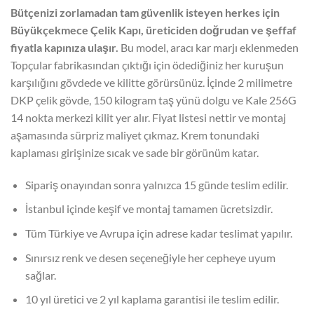
₺120.000,00.
fiyat:
Bütçenizi zorlamadan tam güvenlik isteyen herkes için
₺90.000,00.
Büyükçekmece Çelik Kapı, üreticiden doğrudan ve şeffaf
fiyatla kapınıza ulaşır.
Bu model, aracı kar marjı eklenmeden
Topçular fabrikasından çıktığı için ödediğiniz her kuruşun
karşılığını gövdede ve kilitte görürsünüz. İçinde 2 milimetre
DKP çelik gövde, 150 kilogram taş yünü dolgu ve Kale 256G
14 nokta merkezi kilit yer alır. Fiyat listesi nettir ve montaj
aşamasında sürpriz maliyet çıkmaz. Krem tonundaki
kaplaması girişinize sıcak ve sade bir görünüm katar.
Sipariş onayından sonra yalnızca 15 günde teslim edilir.
İstanbul içinde keşif ve montaj tamamen ücretsizdir.
Tüm Türkiye ve Avrupa için adrese kadar teslimat yapılır.
Sınırsız renk ve desen seçeneğiyle her cepheye uyum
sağlar.
10 yıl üretici ve 2 yıl kaplama garantisi ile teslim edilir.