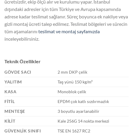
ücretsizdir, ekip ölçü alır ve kurulumu yapar. İstanbul
dışındaki adresler için tüm Türkiye ve Avrupa kapsamında
adrese kadar teslimat sağlanır. Süreç boyunca ek nakliye veya
gizli montaj ücreti talep edilmez. Teslimat bölgeleri ve sürecin
tüm aşamalarını
teslimat ve montaj sayfamızda
inceleyebilirsiniz.
Teknik Özellikler
GÖVDE SACI
2 mm DKP çelik
YALITIM
Taş yünü 150 kg/m³
KASA
Monoblok çelik
FITIL
EPDM çok katlı sızdırmazlık
MENTEŞE
3 boyutlu ayarlanabilir
KILIT
Kale 256G 14 nokta merkezi
GÜVENLIK SINIFI
TSE EN 1627 RC2