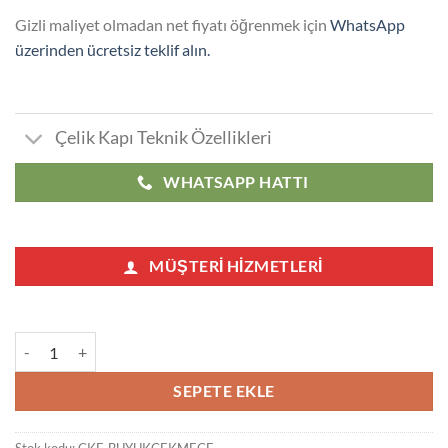
Gizli maliyet olmadan net fiyatı öğrenmek için
WhatsApp
üzerinden ücretsiz teklif alın.
Çelik Kapı Teknik Özellikleri
WHATSAPP HATTI
MÜŞTERI HIZMETLERI
Büyükçekmece Çelik Kapı adet
SEPETE EKLE
Stok kodu:
CKF-BUYUKCEKMECE