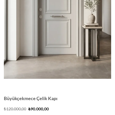
Büyükçekmece Çelik Kapı
Orijinal
Şu
₺
120.000,00
₺
90.000,00
fiyat:
andaki