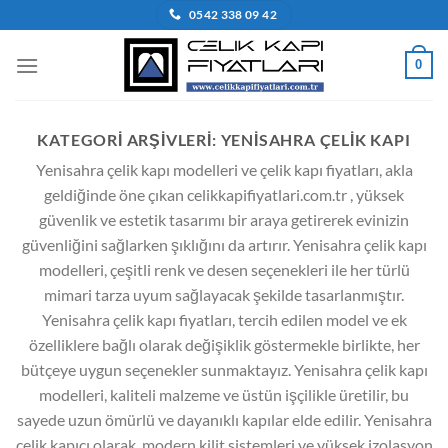
İçeriğe
0542 338 09 42
atla
0
KATEGORI ARŞIVLERI:
YENISAHRA ÇELIK KAPI
Yenisahra çelik kapı modelleri ve çelik kapı fiyatları, akla
geldiğinde öne çıkan celikkapifiyatlari.com.tr , yüksek
güvenlik ve estetik tasarımı bir araya getirerek evinizin
güvenliğini sağlarken şıklığını da artırır. Yenisahra çelik kapı
modelleri, çeşitli renk ve desen seçenekleri ile her türlü
mimari tarza uyum sağlayacak şekilde tasarlanmıştır.
Yenisahra çelik kapı fiyatları, tercih edilen model ve ek
özelliklere bağlı olarak değişiklik göstermekle birlikte, her
bütçeye uygun seçenekler sunmaktayız. Yenisahra çelik kapı
modelleri, kaliteli malzeme ve üstün işçilikle üretilir, bu
sayede uzun ömürlü ve dayanıklı kapılar elde edilir. Yenisahra
çelik kapıcı olarak, modern kilit sistemleri ve yüksek izolasyon