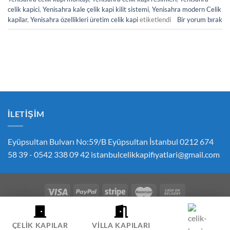
celik kapici
,
Yenisahra kale çelik kapi kilit sistemi
,
Yenisahra modern Celik
kapilar
,
Yenisahra özellikleri üretim celik kapi
etiketlendi
Bir yorum bırak
İLETIŞIM
Eyüpsultan Bulvarı No:59/B Eyüpsultan İstanbul 0212 674
58 39 - 0542 338 09 42
istanbulcelikkapifiyatlari@gmail.com
ÇEREZ POLITIKASI
GIZLILIK POLITIKASI
İPTAL VE İADE POLITIKASI
ÇELIK KAPI FIYATLARI SIPARIŞ İLETIŞIM
HESABIM
ÇELIK KAPILAR
VILLA KAPILARI