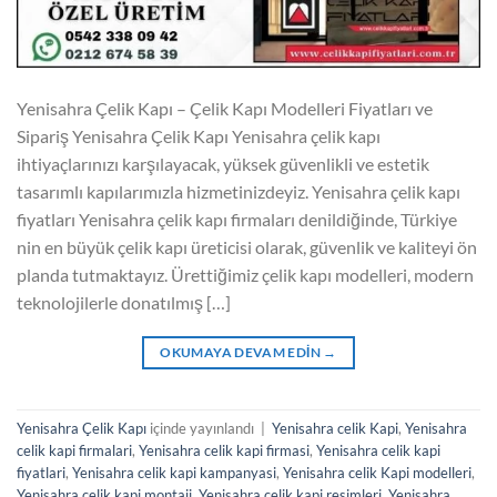
Yenisahra Çelik Kapı – Çelik Kapı Modelleri Fiyatları ve
Sipariş Yenisahra Çelik Kapı Yenisahra çelik kapı
ihtiyaçlarınızı karşılayacak, yüksek güvenlikli ve estetik
tasarımlı kapılarımızla hizmetinizdeyiz. Yenisahra çelik kapı
fiyatları Yenisahra çelik kapı firmaları denildiğinde, Türkiye
nin en büyük çelik kapı üreticisi olarak, güvenlik ve kaliteyi ön
planda tutmaktayız. Ürettiğimiz çelik kapı modelleri, modern
teknolojilerle donatılmış […]
OKUMAYA DEVAM EDIN
→
Yenisahra Çelik Kapı
içinde yayınlandı
|
Yenisahra celik Kapi
,
Yenisahra
celik kapi firmalari
,
Yenisahra celik kapi firmasi
,
Yenisahra celik kapi
fiyatlari
,
Yenisahra celik kapi kampanyasi
,
Yenisahra celik Kapi modelleri
,
Yenisahra celik kapi montaji
,
Yenisahra celik kapi resimleri
,
Yenisahra