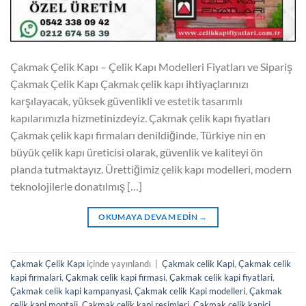
Çakmak Çelik Kapı – Çelik Kapı Modelleri Fiyatları ve Sipariş
Çakmak Çelik Kapı Çakmak çelik kapı ihtiyaçlarınızı
karşılayacak, yüksek güvenlikli ve estetik tasarımlı
kapılarımızla hizmetinizdeyiz. Çakmak çelik kapı fiyatları
Çakmak çelik kapı firmaları denildiğinde, Türkiye nin en
büyük çelik kapı üreticisi olarak, güvenlik ve kaliteyi ön
planda tutmaktayız. Ürettiğimiz çelik kapı modelleri, modern
teknolojilerle donatılmış […]
OKUMAYA DEVAM EDIN
→
Çakmak Çelik Kapı
içinde yayınlandı
|
Çakmak celik Kapi
,
Çakmak celik
kapi firmalari
,
Çakmak celik kapi firmasi
,
Çakmak celik kapi fiyatlari
,
Çakmak celik kapi kampanyasi
,
Çakmak celik Kapi modelleri
,
Çakmak
celik kapi montaji
,
Çakmak celik kapi resimleri
,
Çakmak celik kapici
,