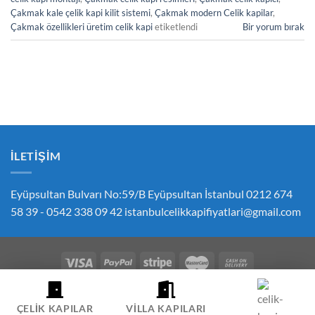
Çakmak kale çelik kapi kilit sistemi
,
Çakmak modern Celik kapilar
,
Çakmak özellikleri üretim celik kapi
etiketlendi
Bir yorum bırak
İLETIŞIM
Eyüpsultan Bulvarı No:59/B Eyüpsultan İstanbul 0212 674
58 39 - 0542 338 09 42
istanbulcelikkapifiyatlari@gmail.com
ÇEREZ POLITIKASI
GIZLILIK POLITIKASI
İPTAL VE İADE POLITIKASI
ÇELIK KAPI FIYATLARI SIPARIŞ İLETIŞIM
HESABIM
ÇELIK KAPILAR
VILLA KAPILARI