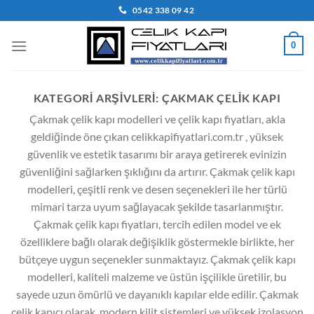
İçeriğe
0542 338 09 42
atla
0
KATEGORI ARŞIVLERI:
ÇAKMAK ÇELIK KAPI
Çakmak çelik kapı modelleri ve çelik kapı fiyatları, akla
geldiğinde öne çıkan celikkapifiyatlari.com.tr , yüksek
güvenlik ve estetik tasarımı bir araya getirerek evinizin
güvenliğini sağlarken şıklığını da artırır. Çakmak çelik kapı
modelleri, çeşitli renk ve desen seçenekleri ile her türlü
mimari tarza uyum sağlayacak şekilde tasarlanmıştır.
Çakmak çelik kapı fiyatları, tercih edilen model ve ek
özelliklere bağlı olarak değişiklik göstermekle birlikte, her
bütçeye uygun seçenekler sunmaktayız. Çakmak çelik kapı
modelleri, kaliteli malzeme ve üstün işçilikle üretilir, bu
sayede uzun ömürlü ve dayanıklı kapılar elde edilir. Çakmak
çelik kapıcı olarak, modern kilit sistemleri ve yüksek izolasyon