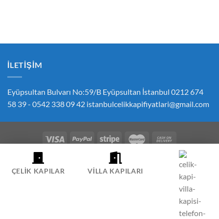
İLETIŞIM
Eyüpsultan Bulvarı No:59/B Eyüpsultan İstanbul 0212 674
58 39 - 0542 338 09 42
istanbulcelikkapifiyatlari@gmail.com
ÇEREZ POLITIKASI
GIZLILIK POLITIKASI
İPTAL VE İADE POLITIKASI
ÇELIK KAPI FIYATLARI SIPARIŞ İLETIŞIM
HESABIM
ÇELIK KAPILAR
VILLA KAPILARI
Copyright 2026 ©
Çelik Kapı
-
Villa Kapısı
-
Pivot Kapı
-
Oda Kapısı
-
Villa Kapısı Fiyatları