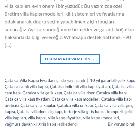
villa kapıları, evin önemli bir yüzüdür. Bu yazımızda özel
üretim villa kapısı modelleri, kilit sistemleri ve fiyatlarına
odaklanarak, doğru seçim yapabilmeniz için ipuçları
sunacağız. Ayrıca, sunduğumuz hizmetler ve garanti koşulları
hakkında da bilgi vereceğiz. Whatsapp destek hattımız: +90
[…]
OKUMAYA DEVAM EDIN
→
Çatalca Villa Kapısı Fiyatları
içinde yayınlandı
|
10 yıl garantilli çelik kapı
,
Çatalca camlı villa kapısı
,
Çatalca indirimli villa kapı fiyatları
,
Çatalca villa
cam kapı
,
Çatalca villa çelik kapı
,
Çatalca villa door
,
Çatalca villa kapı
,
Çatalca villa kapı fiyatları
,
Çatalca villa kapı modelleri
,
Çatalca villa kapı
üreticisi
,
Çatalca villa kapılar
,
Çatalca villa ön kapı
,
Çatalca villa villa giriş
kapısı
,
Çatalca villadoor
,
dış kapı
,
ferforje villa giriş kapısı
,
kompozit çelik
villa kapıları
,
villa kapısı
,
villa kapısı fiyatları
,
villa kapısı modelleri
,
yağmura dayanıklı giriş kapısı
etiketlendi
Bir yorum bırak