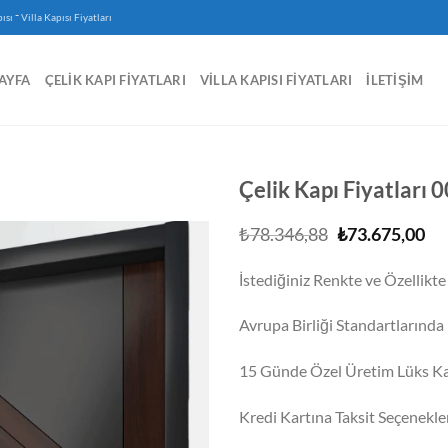
-
ısı
Villa Kapısı Fiyatları
AYFA
ÇELIK KAPI FIYATLARI
VILLA KAPISI FIYATLARI
İLETIŞIM
Çelik Kapı Fiyatları 
Orijinal
Şu
₺
78.346,88
₺
73.675,00
fiyat:
an
₺78.346,88.
fiy
İstediğiniz Renkte ve Özellikt
₺7
Avrupa Birliği Standartlarında I
15 Günde Özel Üretim Lüks Ka
Kredi Kartına Taksit Seçenekle