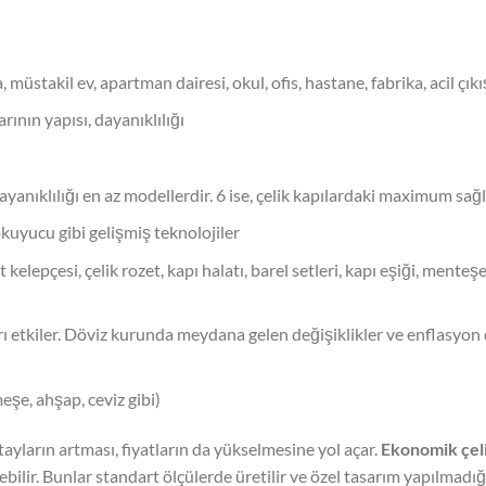
 müstakil ev, apartman dairesi, okul, ofis, hastane, fabrika, acil çıkı
arının yapısı, dayanıklılığı
ayanıklılığı en az modellerdir. 6 ise, çelik kapılardaki maximum sağl
okuyucu gibi gelişmiş teknolojiler
pçesi, çelik rozet, kapı halatı, barel setleri, kapı eşiği, menteşe, 
arı etkiler. Döviz kurunda meydana gelen değişiklikler ve enflasyon
şe, ahşap, ceviz gibi)
tayların artması, fiyatların da yükselmesine yol açar.
Ekonomik çelik
bilir. Bunlar standart ölçülerde üretilir ve özel tasarım yapılmadığı