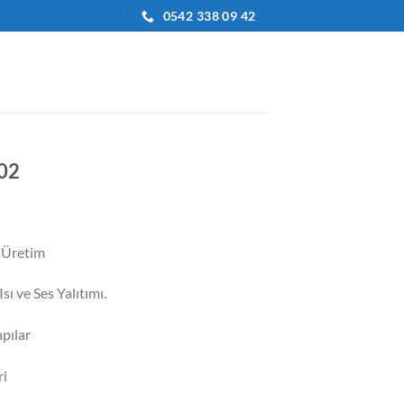
0542 338 09 42
002
daki
at:
e Üretim
3.675,00.
sı ve Ses Yalıtımı.
pılar
ri