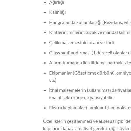
Ağırlığı
Kalınlığı
Hangi alanda kullanılacağı (Rezidans, villa,
Kilitlerin, millerin, tuzak ve mandal kısıml
Çelik malzemesinin oranı ve türü
Class sınıflandırması (1 dereceli olanlar d
Alarm, kumanda ile kilitleme, parmak izi 
Ekipmanlar (Gözetleme dürbünü, emniyet kele
vb.)
İthal malzemelerin kullanılması da fiyatl
imalat sektörüne de yansıyabilir.
Ekstra kaplamalar (Laminant, laminoks, me
Özelliklerin çeşitlenmesi ve aksesuar gibi de
kapıların daha az maliyet gerektirdiği söylene