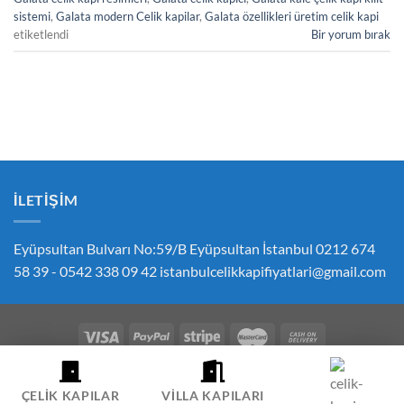
sistemi
,
Galata modern Celik kapilar
,
Galata özellikleri üretim celik kapi
etiketlendi
Bir yorum bırak
İLETIŞIM
Eyüpsultan Bulvarı No:59/B Eyüpsultan İstanbul 0212 674
58 39 - 0542 338 09 42
istanbulcelikkapifiyatlari@gmail.com
ÇEREZ POLITIKASI
GIZLILIK POLITIKASI
İPTAL VE İADE POLITIKASI
ÇELIK KAPI FIYATLARI SIPARIŞ İLETIŞIM
HESABIM
ÇELIK KAPILAR
VILLA KAPILARI