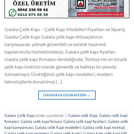
Galata Çelik Kapı – Çelik Kapı Modelleri Fiyatları ve Sipariş
Galata Çelik Kapı Galata çelik kapı ihtiyaçlarınızı
karşılayacak, yüksek güvenlikli ve estetik tasarımlı
kapılarımızla hizmetinizdeyiz. Galata çelik kapı fiyatları
Galata çelik kapı firmaları denildiğinde, Türkiye nin en büyük
çelik kapı üreticisi olarak, güvenlik ve kaliteyi ön planda
tutmaktayız. Ürettiğimiz çelik kapı modelleri, modern
teknolojilerle donatılmış […]
OKUMAYA DEVAM EDIN
→
Galata Çelik Kapı
içinde yayınlandı
|
Galata celik Kapi
,
Galata celik kapi
firmalari
,
Galata celik kapi firmasi
,
Galata celik kapi fiyatlari
,
Galata celik
kapi kampanyasi
,
Galata celik Kapi modelleri
,
Galata celik kapi montaji
,
Galata celik kapi resimleri
,
Galata celik kapici
,
Galata kale çelik kapi kilit