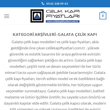
İçeriğe
0542 338 09 42
atla
0
KATEGORI ARŞIVLERI:
GALATA ÇELIK KAPI
Galata çelik kapı modelleri ve çelik kapı fiyatları, akla
geldiğinde öne çıkan celikkapifiyatlari.com.tr , yüksek
güvenlik ve estetik tasarımı bir araya getirerek evinizin
güvenliğini sağlarken şıklığını da artırır. Galata çelik kapı
modelleri, çeşitli renk ve desen seçenekleri ile her türlü
mimari tarza uyum sağlayacak şekilde tasarlanmıştır. Galata
çelik kapı fiyatları, tercih edilen model ve ek özelliklere bağlı
olarak değişiklik göstermekle birlikte, her bütçeye uygun
seçenekler sunmaktayız. Galata çelik kapı modelleri, kaliteli
malzeme ve üstün işçilikle üretilir, bu sayede uzun ömürlü ve
dayanıklı kapılar elde edilir. Galata çelik kapıcı olarak, modern
kilit sistemleri ve yüksek izolasyon özellikleri ile evinizi