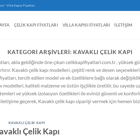
-
ısı
Villa Kapısı Fiyatları
AYFA
ÇELIK KAPI FIYATLARI
VILLA KAPISI FIYATLARI
İLETIŞIM
KATEGORI ARŞIVLERI:
KAVAKLI ÇELIK KAPI
atları, akla geldiğinde öne çıkan celikkapifiyatlari.com.tr , yüksek g
artırır. Kavaklı çelik kapı modelleri, çeşitli renk ve desen seçenekle
 fiyatları, tercih edilen model ve ek özelliklere bağlı olarak değişik
 modelleri, kaliteli malzeme ve üstün işçilikle üretilir, bu sayede uz
temleri ve yüksek izolasyon özellikleri ile evinizi güvenli ve konforlu 
 iletişime geçerek, Kavaklı çelik kapı siparişi vermek için hemen bizi
KAVAKLI ÇELIK KAPI
avaklı Çelik Kapı