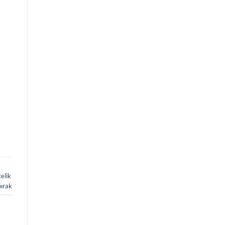
ı
elik
bırak