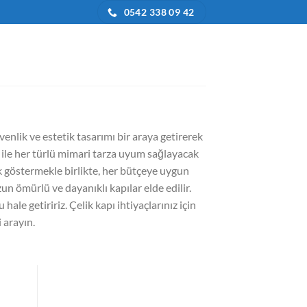
0542 338 09 42
üvenlik ve estetik tasarımı bir araya getirerek
ri ile her türlü mimari tarza uyum sağlayacak
lik göstermekle birlikte, her bütçeye uygun
un ömürlü ve dayanıklı kapılar elde edilir.
hale getiririz. Çelik kapı ihtiyaçlarınız için
 arayın.