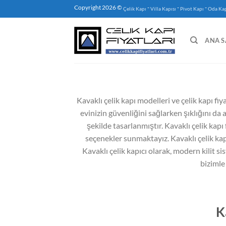
İçeriğe
Copyright 2026 ©
-
-
-
Çelik Kapı
Villa Kapısı
Pivot Kapı
Oda Kap
atla
ANA S
Kavaklı çelik kapı modelleri ve çelik kapı fiy
evinizin güvenliğini sağlarken şıklığını da 
şekilde tasarlanmıştır. Kavaklı çelik kapı
seçenekler sunmaktayız. Kavaklı çelik kapı
Kavaklı çelik kapıcı olarak, modern kilit sis
bizimle
K