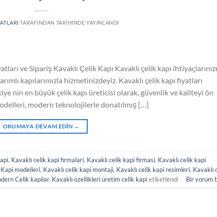
YATLARI
TARAFINDAN
TARIHINDE YAYINLANDI
tları ve Sipariş Kavaklı Çelik Kapı Kavaklı çelik kapı ihtiyaçlarınız
arımlı kapılarımızla hizmetinizdeyiz. Kavaklı çelik kapı fiyatları
iye nin en büyük çelik kapı üreticisi olarak, güvenlik ve kaliteyi ön
odelleri, modern teknolojilerle donatılmış […]
OKUMAYA DEVAM EDIN
→
Kapi
,
Kavaklı celik kapi firmalari
,
Kavaklı celik kapi firmasi
,
Kavaklı celik kapi
 Kapi modelleri
,
Kavaklı celik kapi montaji
,
Kavaklı celik kapi resimleri
,
Kavaklı c
dern Celik kapilar
,
Kavaklı özellikleri üretim celik kapi
etiketlendi
Bir yorum 