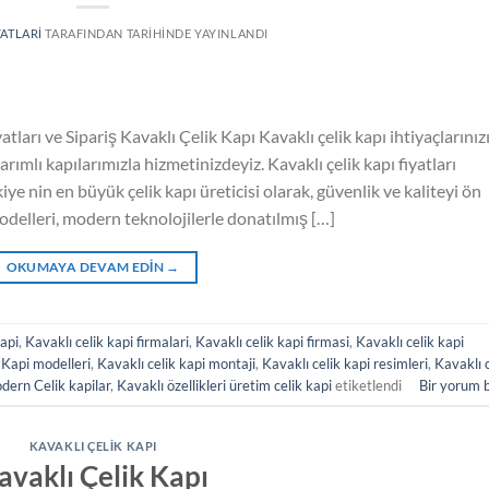
YATLARI
TARAFINDAN
TARIHINDE YAYINLANDI
tları ve Sipariş Kavaklı Çelik Kapı Kavaklı çelik kapı ihtiyaçlarınız
arımlı kapılarımızla hizmetinizdeyiz. Kavaklı çelik kapı fiyatları
iye nin en büyük çelik kapı üreticisi olarak, güvenlik ve kaliteyi ön
odelleri, modern teknolojilerle donatılmış […]
OKUMAYA DEVAM EDIN
→
Kapi
,
Kavaklı celik kapi firmalari
,
Kavaklı celik kapi firmasi
,
Kavaklı celik kapi
 Kapi modelleri
,
Kavaklı celik kapi montaji
,
Kavaklı celik kapi resimleri
,
Kavaklı c
dern Celik kapilar
,
Kavaklı özellikleri üretim celik kapi
etiketlendi
Bir yorum 
KAVAKLI ÇELIK KAPI
avaklı Çelik Kapı