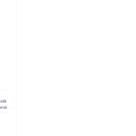
ı
elik
bırak