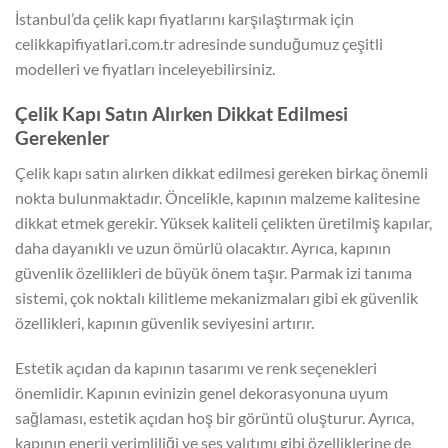
İstanbul’da çelik kapı fiyatlarını karşılaştırmak için
celikkapifiyatlari.com.tr adresinde sunduğumuz çeşitli
modelleri ve fiyatları inceleyebilirsiniz.
Çelik Kapı Satın Alırken Dikkat Edilmesi
Gerekenler
Çelik kapı satın alırken dikkat edilmesi gereken birkaç önemli
nokta bulunmaktadır. Öncelikle, kapının malzeme kalitesine
dikkat etmek gerekir. Yüksek kaliteli çelikten üretilmiş kapılar,
daha dayanıklı ve uzun ömürlü olacaktır. Ayrıca, kapının
güvenlik özellikleri de büyük önem taşır. Parmak izi tanıma
sistemi, çok noktalı kilitleme mekanizmaları gibi ek güvenlik
özellikleri, kapının güvenlik seviyesini artırır.
Estetik açıdan da kapının tasarımı ve renk seçenekleri
önemlidir. Kapının evinizin genel dekorasyonuna uyum
sağlaması, estetik açıdan hoş bir görüntü oluşturur. Ayrıca,
kapının enerji verimliliği ve ses yalıtımı gibi özelliklerine de