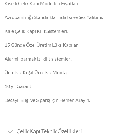
₺116.900,00.
fiyat:
Kısıklı Çelik Kapı Modelleri Fiyatları
₺104.499,00.
Avrupa Birliği Standartlarında Isı ve Ses Yalıtımı.
Kale Çelik Kapı Kilit Sistemleri.
15 Günde Özel Üretim Lüks Kapılar
Alarmlı parmak izi kilit sistemleri.
Ücretsiz Keşif Ücretsiz Montaj
10 yıl Garanti
Detaylı Bilgi ve Sipariş İçin Hemen Arayın.
Çelik Kapı Teknik Özellikleri