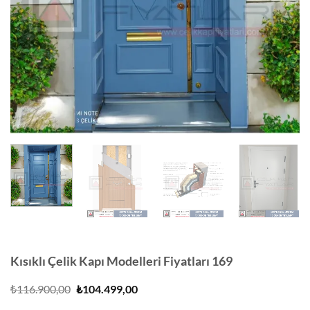
Kısıklı Çelik Kapı Modelleri Fiyatları 169
Orijinal
Şu
₺
116.900,00
₺
104.499,00
fiyat:
andaki