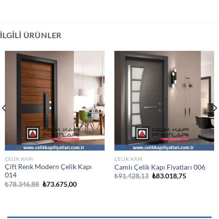
İLGILI ÜRÜNLER
ÇELIK KAPI
ÇELIK KAPI
Çift Renk Modern Çelik Kapı
Camlı Çelik Kapı Fiyatları 006
014
Orijinal
Şu
₺
91.428,13
₺
83.018,75
fiyat:
andaki
Orijinal
Şu
₺
78.346,88
₺
73.675,00
₺91.428,13.
fiyat:
fiyat:
andaki
.
₺83.018,75
₺78.346,88.
fiyat:
₺73.675,00.