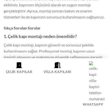
ekibimiz, kapınızın ölçüsünü alarak en uygun montajı
gerçekleştirir. Ayrıca, montaj sonrası bakım ve onarım
hizmetleri ile de kapınızın sorunsuz kullanılmasını sağlıyoruz.
Sıkça Sorulan Sorular
1. Çelik kapı montajı neden önemlidir?
Çelik kapı montajı, kapının güvenli ve sorunsuz şekilde
kullanılmasını sağlar. Profesyonel montaj, kapının uzun
ömürlü olmasını ve maksimum güvenlik sağlamasını garanti
eder.
ÇELIK KAPILAR
VILLA KAPILARI
2. Profesyonel montaj hizmeti neden tercih
edilmelidir?
Profesyonel montaj hizmeti, kapının doğru şekilde monte
edilmesini ve hırsızlığa karşı etkin koruma sağlamasını
garantiler.
WHATSAPP