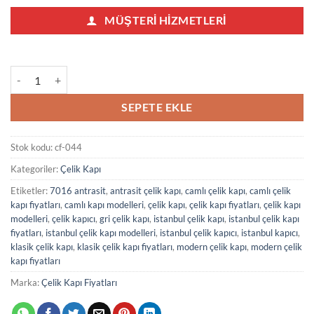
MÜŞTERI HIZMETLERI
Klasik Çelik Kapı Fiyatları 043 adet
SEPETE EKLE
Stok kodu:
cf-044
Kategoriler:
Çelik Kapı
Etiketler:
7016 antrasit
,
antrasit çelik kapı
,
camlı çelik kapı
,
camlı çelik
kapı fiyatları
,
camlı kapı modelleri
,
çelik kapı
,
çelik kapı fiyatları
,
çelik kapı
modelleri
,
çelik kapıcı
,
gri çelik kapı
,
istanbul çelik kapı
,
istanbul çelik kapı
fiyatları
,
istanbul çelik kapı modelleri
,
istanbul çelik kapıcı
,
istanbul kapıcı
,
klasik çelik kapı
,
klasik çelik kapı fiyatları
,
modern çelik kapı
,
modern çelik
kapı fiyatları
Marka:
Çelik Kapı Fiyatları