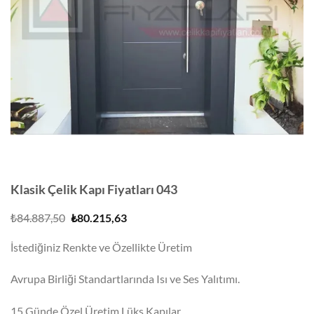
Klasik Çelik Kapı Fiyatları 043
Orijinal
Şu
₺
84.887,50
₺
80.215,63
fiyat:
andaki
₺84.887,50.
fiyat:
İstediğiniz Renkte ve Özellikte Üretim
₺80.215,63.
Avrupa Birliği Standartlarında Isı ve Ses Yalıtımı.
15 Günde Özel Üretim Lüks Kapılar