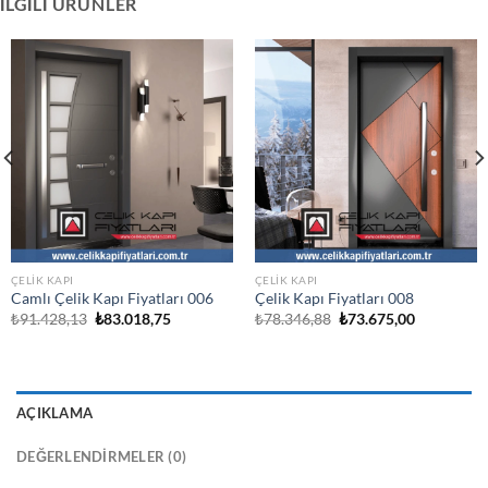
İLGILI ÜRÜNLER
ÇELIK KAPI
ÇELIK KAPI
Camlı Çelik Kapı Fiyatları 006
Çelik Kapı Fiyatları 008
Orijinal
Şu
Orijinal
Şu
₺
91.428,13
₺
83.018,75
₺
78.346,88
₺
73.675,00
fiyat:
andaki
fiyat:
andaki
₺91.428,13.
fiyat:
₺78.346,88.
fiyat:
.
₺83.018,75.
₺73.675,00
AÇIKLAMA
DEĞERLENDIRMELER (0)