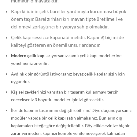
mümkün olmayacaktır.
Kapı kilidinin çelik bareller yardımıyla korunması büyük
önem taşır. Barel zırhları kırılmayan tipte üretilmeli ve
delinmeyi zorlaştırıcı bir yapıya sahip olmalıdır.
Çelik kapı sessizce kapanabilmelidir. Kapanış biçimi de
kaliteyi gösteren en önemli unsurlardandır.
Modern çelik kapı
arıyorsanız camlı çelik kapı modellerine
yönelmeniz önerilir.
Aydınlık bir görüntü istiyorsanız beyaz çelik kapılar sizin için
uygundur.
Kişisel zevklerinizi yansıtan bir tasarım kullanmayı tercih
edecekseniz 3 boyutlu modeller işinizi görecektir.
İleride kapının tasarımını değiştirebilirim.’ Diye düşünüyorsanız
modüler yapıda bir çelik kapı satın almalısınız. Bunların dış
kaplamaları isteğe göre değiştirilebilir. Böylelikle evinize hiçbir
zarar vermeden, kapınızı komple yenilemeye gerek kalmadan