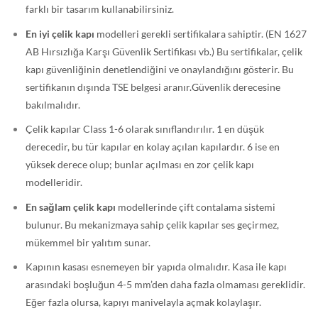
farklı bir tasarım kullanabilirsiniz.
En iyi çelik kapı
modelleri gerekli sertifikalara sahiptir. (EN 1627
AB Hırsızlığa Karşı Güvenlik Sertifikası vb.) Bu sertifikalar, çelik
kapı güvenliğinin denetlendiğini ve onaylandığını gösterir. Bu
sertifikanın dışında TSE belgesi aranır.Güvenlik derecesine
bakılmalıdır.
Çelik kapılar Class 1-6 olarak sınıflandırılır. 1 en düşük
derecedir, bu tür kapılar en kolay açılan kapılardır. 6 ise en
yüksek derece olup; bunlar açılması en zor çelik kapı
modelleridir.
En sağlam çelik kapı
modellerinde çift contalama sistemi
bulunur. Bu mekanizmaya sahip çelik kapılar ses geçirmez,
mükemmel bir yalıtım sunar.
Kapının kasası esnemeyen bir yapıda olmalıdır. Kasa ile kapı
arasındaki boşluğun 4-5 mm’den daha fazla olmaması gereklidir.
Eğer fazla olursa, kapıyı manivelayla açmak kolaylaşır.