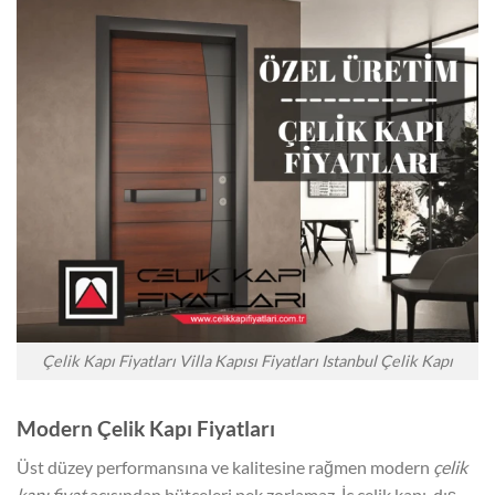
Çelik Kapı Fiyatları Villa Kapısı Fiyatları Istanbul Çelik Kapı
Modern Çelik Kapı Fiyatları
Üst düzey performansına ve kalitesine rağmen modern
çelik
kapı fiyat
açısından bütçeleri pek zorlamaz. İç çelik kapı, dış