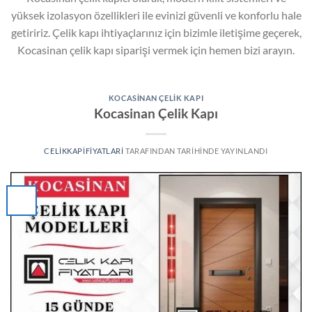
yüksek izolasyon özellikleri ile evinizi güvenli ve konforlu hale
getiririz. Çelik kapı ihtiyaçlarınız için bizimle iletişime geçerek,
Kocasinan çelik kapı siparişi vermek için hemen bizi arayın.
KOCASINAN ÇELIK KAPI
Kocasinan Çelik Kapı
CELIKKAPIFIYATLARI
TARAFINDAN
TARIHINDE YAYINLANDI