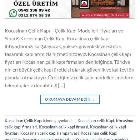
Kocasinan Çelik Kapı – Çelik Kapı Modelleri Fiyatları ve
Sipariş Kocasinan Çelik Kapı Kocasinan çelik kapı
ihtiyaçlarınızı karşılayacak, yüksek güvenlikli ve estetik
tasarımlı kapılarımızla hizmetinizdeyiz. Kocasinan çelik kapı
fiyatları Kocasinan çelik kapı firmaları denildiğinde, Türkiye
nin en büyük çelik kapı üreticisi olarak, güvenlik ve kaliteyi ön
planda tutmaktayız. Ürettiğimiz çelik kapı modelleri, modern
teknolojilerle donatılmış […]
OKUMAYA DEVAM EDIN
→
Kocasinan Çelik Kapı
içinde yayınlandı
|
Kocasinan celik Kapi
,
Kocasinan
celik kapi firmalari
,
Kocasinan celik kapi firmasi
,
Kocasinan celik kapi
fiyatlari
,
Kocasinan celik kapi kampanyasi
,
Kocasinan celik Kapi
modelleri
,
Kocasinan celik kapi montaji
,
Kocasinan celik kapi resimleri
,