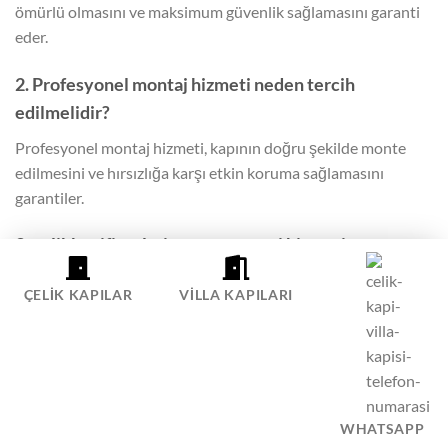
ömürlü olmasını ve maksimum güvenlik sağlamasını garanti
eder.
2. Profesyonel montaj hizmeti neden tercih
edilmelidir?
Profesyonel montaj hizmeti, kapının doğru şekilde monte
edilmesini ve hırsızlığa karşı etkin koruma sağlamasını
garantiler.
3. celikkapifiyatlari.com.tr montaj hizmeti sunuyor
mu?
ÇELIK KAPILAR
VILLA KAPILARI
Evet, celikkapifiyatlari.com.tr olarak, İstanbul içi tüm çelik
kapı siparişlerinde ücretsiz montaj hizmeti sunuyoruz.
4. Çelik kapı montajı nasıl yapılır?
Çelik kapı montajı, uzman ekipler tarafından profesyonelce
WHATSAPP
yapılır. Kapının ölçüsü alınarak en uygun montaj