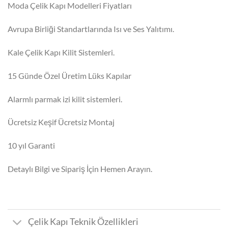
₺90.000,00.
fiyat:
Moda Çelik Kapı Modelleri Fiyatları
₺69.000,00.
Avrupa Birliği Standartlarında Isı ve Ses Yalıtımı.
Kale Çelik Kapı Kilit Sistemleri.
15 Günde Özel Üretim Lüks Kapılar
Alarmlı parmak izi kilit sistemleri.
Ücretsiz Keşif Ücretsiz Montaj
10 yıl Garanti
Detaylı Bilgi ve Sipariş İçin Hemen Arayın.
Çelik Kapı Teknik Özellikleri