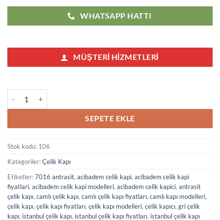
WHATSAPP HATTI
MÜŞTERI HIZMETLERI
Moda Çelik Kapı Modelleri Fiyatları 106 adet
SEPETE EKLE
Stok kodu:
106
Kategoriler:
Çelik Kapı
Etiketler:
7016 antrasit
,
acibadem celik kapi
,
acibadem celik kapi
fiyatlari
,
acibadem celik kapi modelleri
,
acibadem celik kapici
,
antrasit
çelik kapı
,
camlı çelik kapı
,
camlı çelik kapı fiyatları
,
camlı kapı modelleri
,
çelik kapı
,
çelik kapı fiyatları
,
çelik kapı modelleri
,
çelik kapıcı
,
gri çelik
kapı
,
istanbul çelik kapı
,
istanbul çelik kapı fiyatları
,
istanbul çelik kapı