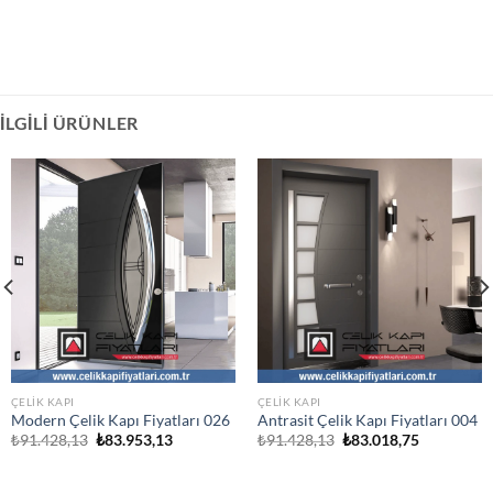
İLGILI ÜRÜNLER
ÇELIK KAPI
ÇELIK KAPI
Modern Çelik Kapı Fiyatları 026
Antrasit Çelik Kapı Fiyatları 004
Orijinal
Şu
Orijinal
Şu
₺
91.428,13
₺
83.953,13
₺
91.428,13
₺
83.018,75
fiyat:
andaki
fiyat:
andaki
₺91.428,13.
fiyat:
₺91.428,13.
fiyat:
.
₺83.953,13.
₺83.018,75