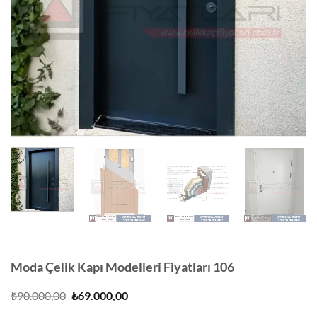
Moda Çelik Kapı Modelleri Fiyatları 106
Orijinal
Şu
₺
90.000,00
₺
69.000,00
fiyat:
andaki