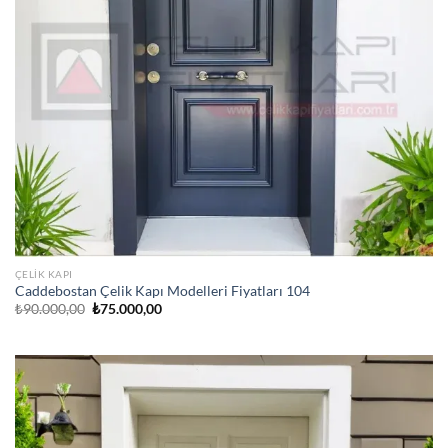
ÇELIK KAPI
Caddebostan Çelik Kapı Modelleri Fiyatları 104
Orijinal
Şu
₺
90.000,00
₺
75.000,00
fiyat:
andaki
₺90.000,00.
fiyat:
₺75.000,00.