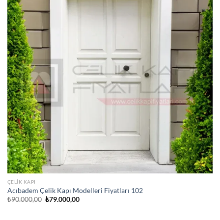
ÇELIK KAPI
Acıbadem Çelik Kapı Modelleri Fiyatları 102
Orijinal
Şu
₺
90.000,00
₺
79.000,00
fiyat:
andaki
₺90.000,00.
fiyat:
₺79.000,00.