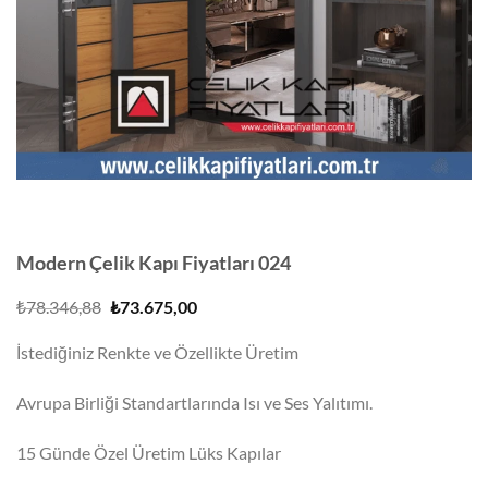
Modern Çelik Kapı Fiyatları 024
Orijinal
Şu
₺
78.346,88
₺
73.675,00
fiyat:
andaki
₺78.346,88.
fiyat:
İstediğiniz Renkte ve Özellikte Üretim
₺73.675,00.
Avrupa Birliği Standartlarında Isı ve Ses Yalıtımı.
15 Günde Özel Üretim Lüks Kapılar