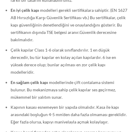
farklı bir tasarım kullanabilirsiniz.
En iyi çelik kapı
modelleri gerekli sertifikalara sahiptir. (EN 1627
AB Hırsızlığa Karşı Güvenlik Sertifikası vb.) Bu sertifikalar, çelik
kapı güvenliğinin denetlendiğini ve onaylandığını gösterir. Bu
sertifikanın dışında TSE belgesi aranır.Güvenlik derecesine
bakılmalıdır.
Çelik kapılar Class 1-6 olarak sınıflandırılır. 1 en düşük
derecedir, bu tür kapılar en kolay açılan kapılardır. 6 ise en
yüksek derece olup; bunlar açılması en zor çelik kapı
modelleridir.
En sağlam çelik kapı
modellerinde çift contalama sistemi
bulunur. Bu mekanizmaya sahip çelik kapılar ses geçirmez,
mükemmel bir yalıtım sunar.
Kapının kasası esnemeyen bir yapıda olmalıdır. Kasa ile kapı
arasındaki boşluğun 4-5 mm’den daha fazla olmaması gereklidir.
Eğer fazla olursa, kapıyı manivelayla açmak kolaylaşır.