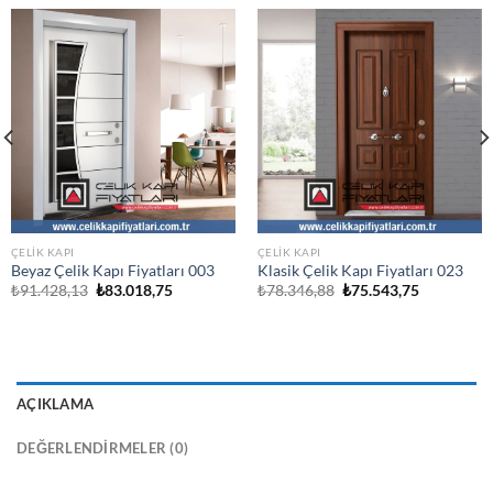
ÇELIK KAPI
ÇELIK KAPI
Beyaz Çelik Kapı Fiyatları 003
Klasik Çelik Kapı Fiyatları 023
Orijinal
Şu
Orijinal
Şu
₺
91.428,13
₺
83.018,75
₺
78.346,88
₺
75.543,75
fiyat:
andaki
fiyat:
andaki
₺91.428,13.
fiyat:
₺78.346,88.
fiyat:
.
₺83.018,75.
₺75.543,75
AÇIKLAMA
DEĞERLENDIRMELER (0)