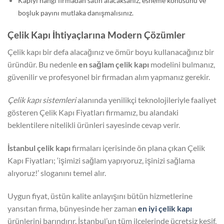
Kapıyı hangi firmadan satın alacaksanız, esneme konusunu ve
boşluk payını mutlaka danışmalısınız.
Çelik Kapı İhtiyaçlarına Modern Çözümler
Çelik kapı bir defa alacağınız ve ömür boyu kullanacağınız bir
üründür. Bu nedenle
en sağlam çelik kapı
modelini bulmanız,
güvenilir ve profesyonel bir firmadan alım yapmanız gerekir.
Çelik kapı sistemleri
alanında yenilikçi teknolojileriyle faaliyet
gösteren Çelik Kapı Fiyatları firmamız, bu alandaki
beklentilere nitelikli ürünleri sayesinde cevap verir.
İstanbul çelik kapı
firmaları içerisinde ön plana çıkan Çelik
Kapı Fiyatları; ‘işimizi sağlam yapıyoruz, işinizi sağlama
alıyoruz!’ sloganını temel alır.
Uygun fiyat, üstün kalite anlayışını bütün hizmetlerine
yansıtan firma, bünyesinde her zaman
en iyi çelik kapı
ürünlerini barındırır. İstanbul’un tüm ilçelerinde ücretsiz keşif,