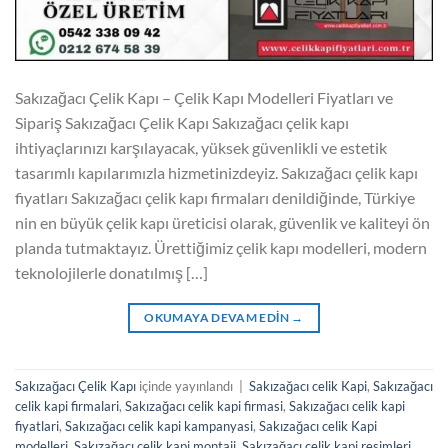
Sakızağacı Çelik Kapı – Çelik Kapı Modelleri Fiyatları ve
Sipariş Sakızağacı Çelik Kapı Sakızağacı çelik kapı
ihtiyaçlarınızı karşılayacak, yüksek güvenlikli ve estetik
tasarımlı kapılarımızla hizmetinizdeyiz. Sakızağacı çelik kapı
fiyatları Sakızağacı çelik kapı firmaları denildiğinde, Türkiye
nin en büyük çelik kapı üreticisi olarak, güvenlik ve kaliteyi ön
planda tutmaktayız. Ürettiğimiz çelik kapı modelleri, modern
teknolojilerle donatılmış […]
OKUMAYA DEVAM EDIN
→
Sakızağacı Çelik Kapı
içinde yayınlandı
|
Sakızağacı celik Kapi
,
Sakızağacı
celik kapi firmalari
,
Sakızağacı celik kapi firmasi
,
Sakızağacı celik kapi
fiyatlari
,
Sakızağacı celik kapi kampanyasi
,
Sakızağacı celik Kapi
modelleri
,
Sakızağacı celik kapi montaji
,
Sakızağacı celik kapi resimleri
,