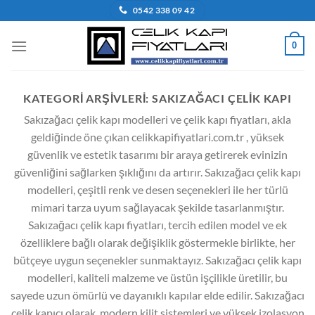
İçeriğe
0542 338 09 42
atla
0
KATEGORI ARŞIVLERI:
SAKIZAĞACI ÇELIK KAPI
Sakızağacı çelik kapı modelleri ve çelik kapı fiyatları, akla
geldiğinde öne çıkan celikkapifiyatlari.com.tr , yüksek
güvenlik ve estetik tasarımı bir araya getirerek evinizin
güvenliğini sağlarken şıklığını da artırır. Sakızağacı çelik kapı
modelleri, çeşitli renk ve desen seçenekleri ile her türlü
mimari tarza uyum sağlayacak şekilde tasarlanmıştır.
Sakızağacı çelik kapı fiyatları, tercih edilen model ve ek
özelliklere bağlı olarak değişiklik göstermekle birlikte, her
bütçeye uygun seçenekler sunmaktayız. Sakızağacı çelik kapı
modelleri, kaliteli malzeme ve üstün işçilikle üretilir, bu
sayede uzun ömürlü ve dayanıklı kapılar elde edilir. Sakızağacı
çelik kapıcı olarak, modern kilit sistemleri ve yüksek izolasyon