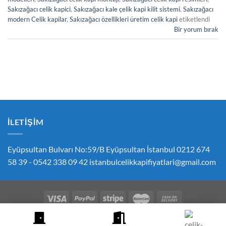
Sakızağacı celik kapici
,
Sakızağacı kale çelik kapi kilit sistemi
,
Sakızağacı
modern Celik kapilar
,
Sakızağacı özellikleri üretim celik kapi
etiketlendi
Bir yorum bırak
İLETIŞIM
Eyüpsultan Bulvarı No:59/B Eyüpsultan İstanbul 0212 674
58 39 - 0542 338 09 42
istanbulcelikkapifiyatlari@gmail.com
ÇEREZ POLITIKASI
GIZLILIK POLITIKASI
İPTAL VE İADE POLITIKASI
ÇELIK KAPI FIYATLARI SIPARIŞ İLETIŞIM
HESABIM