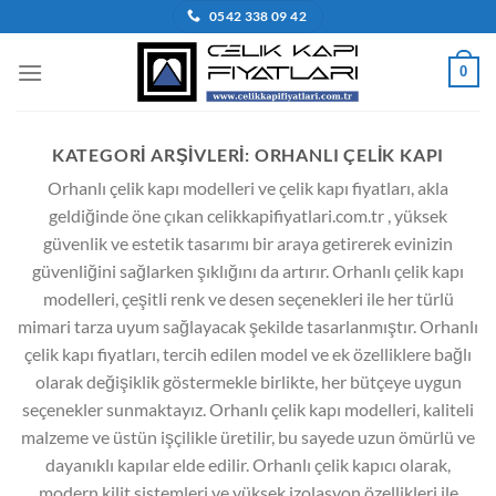
İçeriğe
0542 338 09 42
atla
0
KATEGORI ARŞIVLERI:
ORHANLI ÇELIK KAPI
Orhanlı çelik kapı modelleri ve çelik kapı fiyatları, akla
geldiğinde öne çıkan celikkapifiyatlari.com.tr , yüksek
güvenlik ve estetik tasarımı bir araya getirerek evinizin
güvenliğini sağlarken şıklığını da artırır. Orhanlı çelik kapı
modelleri, çeşitli renk ve desen seçenekleri ile her türlü
mimari tarza uyum sağlayacak şekilde tasarlanmıştır. Orhanlı
çelik kapı fiyatları, tercih edilen model ve ek özelliklere bağlı
olarak değişiklik göstermekle birlikte, her bütçeye uygun
seçenekler sunmaktayız. Orhanlı çelik kapı modelleri, kaliteli
malzeme ve üstün işçilikle üretilir, bu sayede uzun ömürlü ve
dayanıklı kapılar elde edilir. Orhanlı çelik kapıcı olarak,
modern kilit sistemleri ve yüksek izolasyon özellikleri ile