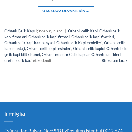
OKUMAYA DEVAM EDIN
→
Orhanlı Çelik Kapı
içinde yayınlandı
|
Orhanlı celik Kapi
,
Orhanlı celik
kapi firmalari
,
Orhanlı celik kapi firmasi
,
Orhanlı celik kapi fiyatlari
,
Orhanlı celik kapi kampanyasi
,
Orhanlı celik Kapi modelleri
,
Orhanlı celik
kapi montaji
,
Orhanlı celik kapi resimleri
,
Orhanlı celik kapici
,
Orhanlı kale
çelik kapi kilit sistemi
,
Orhanlı modern Celik kapilar
,
Orhanlı özellikleri
üretim celik kapi
etiketlendi
Bir yorum bırak
İLETIŞIM
Eyüpsultan Bulvarı No:59/B Eyüpsultan İstanbul 0212 674