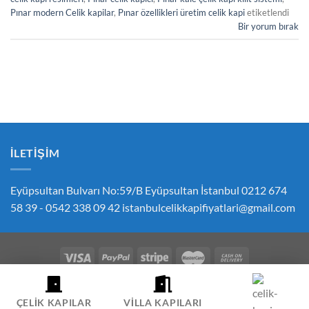
Pınar modern Celik kapilar
,
Pınar özellikleri üretim celik kapi
etiketlendi
Bir yorum bırak
İLETIŞIM
Eyüpsultan Bulvarı No:59/B Eyüpsultan İstanbul 0212 674
58 39 - 0542 338 09 42
istanbulcelikkapifiyatlari@gmail.com
ÇEREZ POLITIKASI
GIZLILIK POLITIKASI
İPTAL VE İADE POLITIKASI
ÇELIK KAPI FIYATLARI SIPARIŞ İLETIŞIM
HESABIM
ÇELIK KAPILAR
VILLA KAPILARI