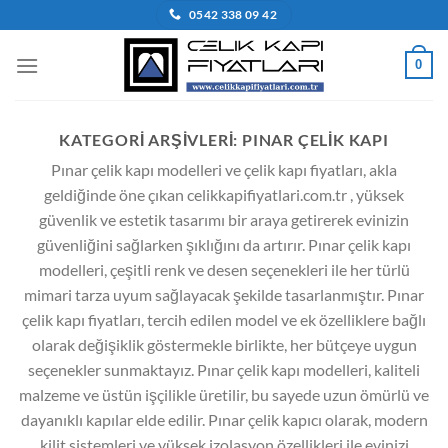
İçeriğe
0542 338 09 42
atla
0
KATEGORI ARŞIVLERI:
PINAR ÇELIK KAPI
Pınar çelik kapı modelleri ve çelik kapı fiyatları, akla
geldiğinde öne çıkan celikkapifiyatlari.com.tr , yüksek
güvenlik ve estetik tasarımı bir araya getirerek evinizin
güvenliğini sağlarken şıklığını da artırır. Pınar çelik kapı
modelleri, çeşitli renk ve desen seçenekleri ile her türlü
mimari tarza uyum sağlayacak şekilde tasarlanmıştır. Pınar
çelik kapı fiyatları, tercih edilen model ve ek özelliklere bağlı
olarak değişiklik göstermekle birlikte, her bütçeye uygun
seçenekler sunmaktayız. Pınar çelik kapı modelleri, kaliteli
malzeme ve üstün işçilikle üretilir, bu sayede uzun ömürlü ve
dayanıklı kapılar elde edilir. Pınar çelik kapıcı olarak, modern
kilit sistemleri ve yüksek izolasyon özellikleri ile evinizi