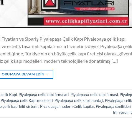
Fiyatları ve Sipariş Piyalepaşa Çelik Kapı Piyalepaşa çelik kapı
i ve estetik tasarımlı kapılarımızla hizmetinizdeyiz. Piyalepaşa çeli
denildiğinde, Türkiye nin en büyük çelik kapı üreticisi olarak, güvenl
z çelik kapı modelleri, modern teknolojilerle donatılmış […]
OKUMAYA DEVAM EDIN
→
celik Kapi
,
Piyalepaşa celik kapi firmalari
,
Piyalepaşa celik kapi firmasi
,
Piyale
,
Piyalepaşa celik Kapi modelleri
,
Piyalepaşa celik kapi montaji
,
Piyalepaşa celik
 çelik kapi kilit sistemi
,
Piyalepaşa modern Celik kapilar
,
Piyalepaşa özellikleri
Bir yorum 