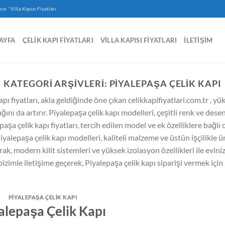
-
ısı
Villa Kapısı Fiyatları
AYFA
ÇELIK KAPI FIYATLARI
VILLA KAPISI FIYATLARI
İLETIŞIM
KATEGORI ARŞIVLERI:
PIYALEPAŞA ÇELIK KAPI
pı fiyatları, akla geldiğinde öne çıkan celikkapifiyatlari.com.tr , y
ığını da artırır. Piyalepaşa çelik kapı modelleri, çeşitli renk ve des
aşa çelik kapı fiyatları, tercih edilen model ve ek özelliklere bağlı 
lepaşa çelik kapı modelleri, kaliteli malzeme ve üstün işçilikle ü
arak, modern kilit sistemleri ve yüksek izolasyon özellikleri ile eviniz
 bizimle iletişime geçerek, Piyalepaşa çelik kapı siparişi vermek içi
PIYALEPAŞA ÇELIK KAPI
alepaşa Çelik Kapı