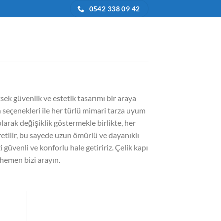
0542 338 09 42
üksek güvenlik ve estetik tasarımı bir araya
en seçenekleri ile her türlü mimari tarza uyum
olarak değişiklik göstermekle birlikte, her
retilir, bu sayede uzun ömürlü ve dayanıklı
i güvenli ve konforlu hale getiririz. Çelik kapı
n hemen bizi arayın.