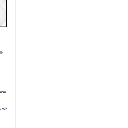
k
ik
paşa
bırak