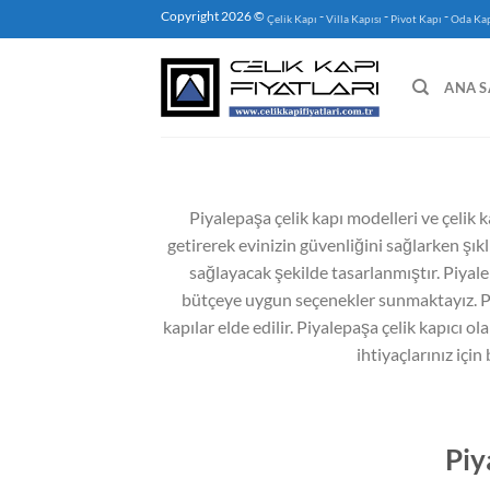
İçeriğe
Copyright 2026 ©
-
-
-
Çelik Kapı
Villa Kapısı
Pivot Kapı
Oda Kap
atla
ANA S
Piyalepaşa çelik kapı modelleri ve çelik ka
getirerek evinizin güvenliğini sağlarken şıkl
sağlayacak şekilde tasarlanmıştır. Piyalep
bütçeye uygun seçenekler sunmaktayız. Piya
kapılar elde edilir. Piyalepaşa çelik kapıcı ol
ihtiyaçlarınız için
Piy