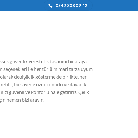
0542 338 09 42
I
üksek güvenlik ve estetik tasarımı bir araya
sen seçenekleri ile her türlü mimari tarza uyum
 olarak değişiklik göstermekle birlikte, her
retilir, bu sayede uzun ömürlü ve dayanıklı
nizi güvenli ve konforlu hale getiririz. Çelik
için hemen bizi arayın.