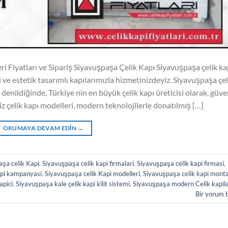
i Fiyatları ve Sipariş Siyavuşpaşa Çelik Kapı Siyavuşpaşa çelik ka
i ve estetik tasarımlı kapılarımızla hizmetinizdeyiz. Siyavuşpaşa çel
ı denildiğinde, Türkiye nin en büyük çelik kapı üreticisi olarak, güve
z çelik kapı modelleri, modern teknolojilerle donatılmış […]
OKUMAYA DEVAM EDIN
→
şa celik Kapi
,
Siyavuşpaşa celik kapi firmalari
,
Siyavuşpaşa celik kapi firmasi
,
api kampanyasi
,
Siyavuşpaşa celik Kapi modelleri
,
Siyavuşpaşa celik kapi monta
apici
,
Siyavuşpaşa kale çelik kapi kilit sistemi
,
Siyavuşpaşa modern Celik kapila
Bir yorum 