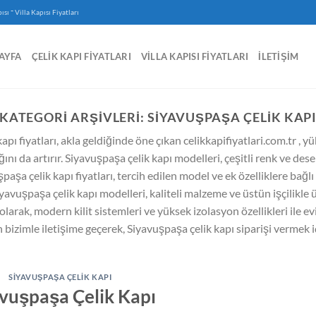
-
ısı
Villa Kapısı Fiyatları
AYFA
ÇELIK KAPI FIYATLARI
VILLA KAPISI FIYATLARI
İLETIŞIM
KATEGORI ARŞIVLERI:
SIYAVUŞPAŞA ÇELIK KAP
apı fiyatları, akla geldiğinde öne çıkan celikkapifiyatlari.com.tr , y
ğını da artırır. Siyavuşpaşa çelik kapı modelleri, çeşitli renk ve de
aşa çelik kapı fiyatları, tercih edilen model ve ek özelliklere bağlı
vuşpaşa çelik kapı modelleri, kaliteli malzeme ve üstün işçilikle ü
 olarak, modern kilit sistemleri ve yüksek izolasyon özellikleri ile evi
in bizimle iletişime geçerek, Siyavuşpaşa çelik kapı siparişi vermek 
SIYAVUŞPAŞA ÇELIK KAPI
vuşpaşa Çelik Kapı