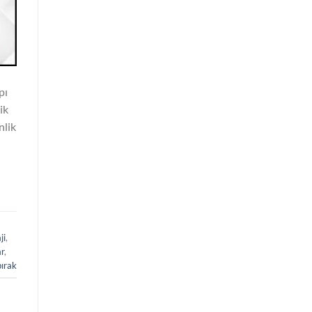
pı
ik
nlik
ji
,
r
,
bırak