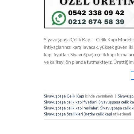
Siyavuşpaşa Çelik Kapı – Çelik Kapı Modeller
ihtiyaçlarınızı karşılayacak, yüksek güvenlikl
kapı fiyatları Siyavuşpaşa çelik kapı firmalar
ve kaliteyi ön planda tutmaktayız. Ürettiğimi
Siyavuşpaşa Çelik Kapı
içinde yayınlandı
|
Siyavuşpa
Siyavuşpaşa celik kapi fiyatlari
,
Siyavuşpaşa celik k
Siyavuşpaşa celik kapi resimleri
,
Siyavuşpaşa celik k
Siyavuşpaşa özellikleri üretim celik kapi
etiketlendi