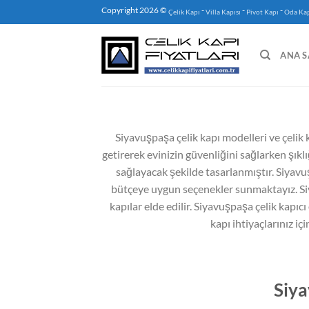
İçeriğe
Copyright 2026 ©
-
-
-
Çelik Kapı
Villa Kapısı
Pivot Kapı
Oda Kap
atla
ANA S
Siyavuşpaşa çelik kapı modelleri ve çelik k
getirerek evinizin güvenliğini sağlarken şıklı
sağlayacak şekilde tasarlanmıştır. Siyavuşp
bütçeye uygun seçenekler sunmaktayız. Siya
kapılar elde edilir. Siyavuşpaşa çelik kapıcı
kapı ihtiyaçlarınız iç
Siya