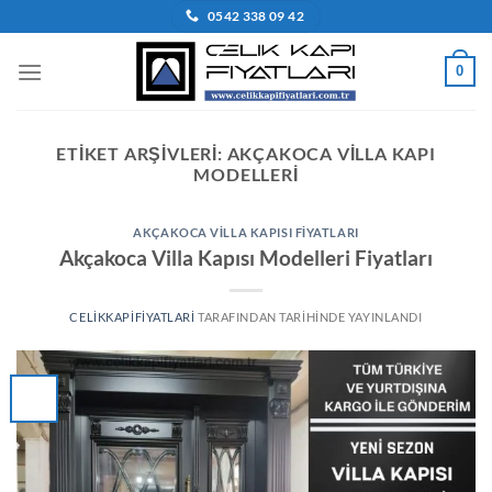
İçeriğe
0542 338 09 42
atla
0
ETIKET ARŞIVLERI:
AKÇAKOCA VILLA KAPI
MODELLERI
AKÇAKOCA VILLA KAPISI FIYATLARI
Akçakoca Villa Kapısı Modelleri Fiyatları
CELIKKAPIFIYATLARI
TARAFINDAN
TARIHINDE YAYINLANDI