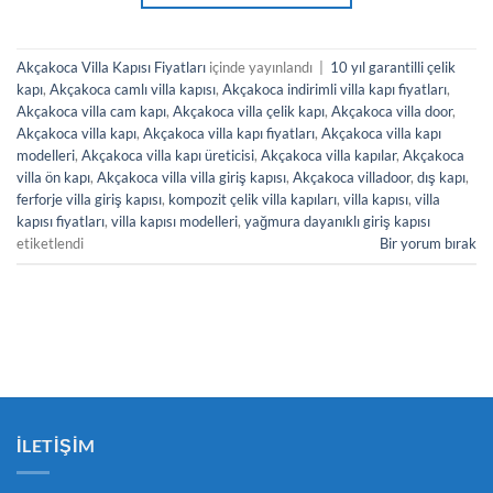
Akçakoca Villa Kapısı Fiyatları
içinde yayınlandı
|
10 yıl garantilli çelik
kapı
,
Akçakoca camlı villa kapısı
,
Akçakoca indirimli villa kapı fiyatları
,
Akçakoca villa cam kapı
,
Akçakoca villa çelik kapı
,
Akçakoca villa door
,
Akçakoca villa kapı
,
Akçakoca villa kapı fiyatları
,
Akçakoca villa kapı
modelleri
,
Akçakoca villa kapı üreticisi
,
Akçakoca villa kapılar
,
Akçakoca
villa ön kapı
,
Akçakoca villa villa giriş kapısı
,
Akçakoca villadoor
,
dış kapı
,
ferforje villa giriş kapısı
,
kompozit çelik villa kapıları
,
villa kapısı
,
villa
kapısı fiyatları
,
villa kapısı modelleri
,
yağmura dayanıklı giriş kapısı
etiketlendi
Bir yorum bırak
İLETIŞIM