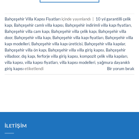
Bahçeşehir Villa Kapısı Fiyatları
içinde yayınlandı
|
10 yıl garantilli çelik
kapı
,
Bahçeşehir camlı villa kapısı
,
Bahçeşehir indirimli villa kapı fiyatları
,
Bahçeşehir villa cam kapı
,
Bahçeşehir villa çelik kapı
,
Bahçeşehir villa
door
,
Bahçeşehir villa kapı
,
Bahçeşehir villa kapı fiyatları
,
Bahçeşehir villa
kapı modelleri
,
Bahçeşehir villa kapı üreticisi
,
Bahçeşehir villa kapılar
,
Bahçeşehir villa ön kapı
,
Bahçeşehir villa villa giriş kapısı
,
Bahçeşehir
villadoor
,
dış kapı
,
ferforje villa giriş kapısı
,
kompozit çelik villa kapıları
,
villa kapısı
,
villa kapısı fiyatları
,
villa kapısı modelleri
,
yağmura dayanıklı
giriş kapısı
etiketlendi
Bir yorum bırak
İLETIŞIM