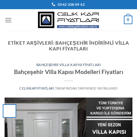
İçeriğe
0542 338 09 42
atla
0
ETIKET ARŞIVLERI:
BAHÇEŞEHIR INDIRIMLI VILLA
KAPI FIYATLARI
BAHÇEŞEHIR VILLA KAPISI FIYATLARI
Bahçeşehir Villa Kapısı Modelleri Fiyatları
CELIKKAPIFIYATLARI
TARAFINDAN
TARIHINDE YAYINLANDI