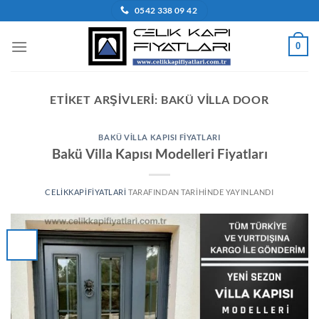
İçeriğe
0542 338 09 42
atla
0
ETIKET ARŞIVLERI:
BAKÜ VILLA DOOR
BAKÜ VILLA KAPISI FIYATLARI
Bakü Villa Kapısı Modelleri Fiyatları
CELIKKAPIFIYATLARI
TARAFINDAN
TARIHINDE YAYINLANDI