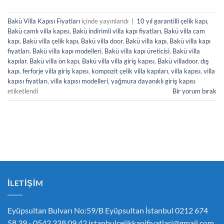
Bakü Villa Kapısı Fiyatları
içinde yayınlandı
|
10 yıl garantilli çelik kapı
,
Bakü camlı villa kapısı
,
Bakü indirimli villa kapı fiyatları
,
Bakü villa cam
kapı
,
Bakü villa çelik kapı
,
Bakü villa door
,
Bakü villa kapı
,
Bakü villa kapı
fiyatları
,
Bakü villa kapı modelleri
,
Bakü villa kapı üreticisi
,
Bakü villa
kapılar
,
Bakü villa ön kapı
,
Bakü villa villa giriş kapısı
,
Bakü villadoor
,
dış
kapı
,
ferforje villa giriş kapısı
,
kompozit çelik villa kapıları
,
villa kapısı
,
villa
kapısı fiyatları
,
villa kapısı modelleri
,
yağmura dayanıklı giriş kapısı
etiketlendi
Bir yorum bırak
İLETIŞIM
Eyüpsultan Bulvarı No:59/B Eyüpsultan İstanbul 0212 674
58 39 - 0542 338 09 42
istanbulcelikkapifiyatlari@gmail.com