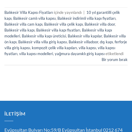
Balıkesir Villa Kapısı Fiyatları
içinde yayınlandı
|
10 yıl garantilli çelik
kapı
,
Balıkesir camlı villa kapısı
,
Balıkesir indirimli villa kapı fiyatları
,
Balıkesir villa cam kapı
,
Balıkesir villa çelik kapı
,
Balıkesir villa door
,
Balıkesir villa kapı
,
Balıkesir villa kapı fiyatları
,
Balıkesir villa kapı
modelleri
,
Balıkesir villa kapı üreticisi
,
Balıkesir villa kapılar
,
Balıkesir villa
ön kapı
,
Balıkesir villa villa giriş kapısı
,
Balıkesir villadoor
,
dış kapı
,
ferforje
villa giriş kapısı
,
kompozit çelik villa kapıları
,
villa kapısı
,
villa kapısı
fiyatları
,
villa kapısı modelleri
,
yağmura dayanıklı giriş kapısı
etiketlendi
Bir yorum bırak
İLETIŞIM
Eyüpsultan Bulvarı No:59/B Eyüpsultan İstanbul 0212 674