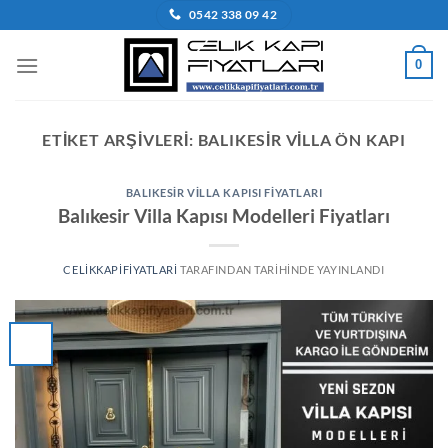
İçeriğe
0542 338 09 42
atla
0
ETIKET ARŞIVLERI:
BALIKESIR VILLA ÖN KAPI
BALIKESIR VILLA KAPISI FIYATLARI
Balıkesir Villa Kapısı Modelleri Fiyatları
CELIKKAPIFIYATLARI
TARAFINDAN
TARIHINDE YAYINLANDI